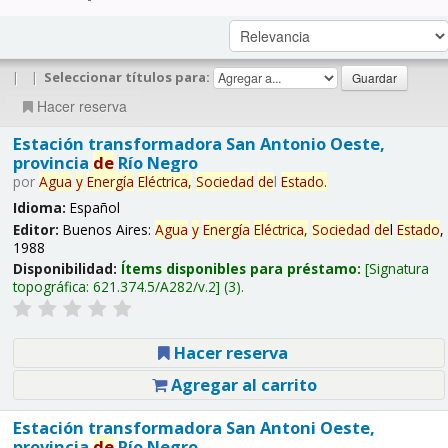
|
|
Seleccionar títulos para:
Hacer reserva
Estación transformadora San Antonio Oeste,
provincia
de
Río Negro
por
Agua
y
Energía
Eléctrica,
Sociedad
de
l
Estado
.
Idioma:
Español
Editor:
Buenos Aires:
Agua
y
Energía
Eléctrica,
Sociedad
de
l
Estado
,
1988
Disponibilidad:
Ítems disponibles para préstamo:
Signatura
topográfica:
621.374.5/A282/v.2
(3).
Hacer reserva
Agregar al carrito
Estación transformadora San Antoni Oeste,
provincia
de
Río Negro