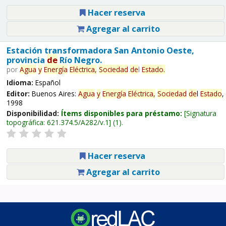
Hacer reserva
Agregar al carrito
Estación transformadora San Antonio Oeste,
provincia
de
Río Negro.
por
Agua
y
Energía
Eléctrica,
Sociedad
de
l
Estado
.
Idioma:
Español
Editor:
Buenos Aires:
Agua
y
Energía
Eléctrica,
Sociedad
de
l
Estado
,
1998
Disponibilidad:
Ítems disponibles para préstamo:
Signatura
topográfica:
621.374.5/A282/v.1
(1).
Hacer reserva
Agregar al carrito