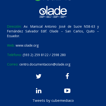
Dirección:
Av. Mariscal Antonio José de Sucre N58-63 y
Fernández Salvador Edif. Olade – San Carlos, Quito –
Ecuador.
Web:
www.olade.org
Teléfono:
(593 2) 259 8122 / 2598 280
Correo:
centro.documentacion@olade.org
Tweets by cubemediaco