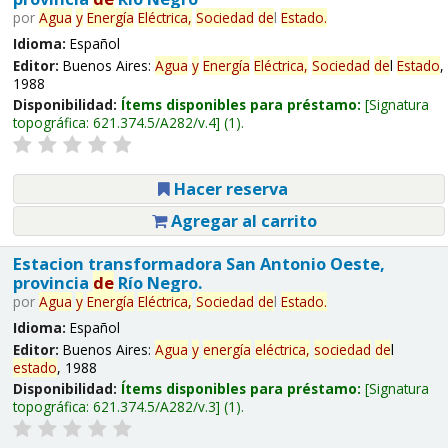
por
Agua
y
Energía
Eléctrica,
Sociedad
de
l
Estado
.
Idioma:
Español
Editor:
Buenos Aires:
Agua
y
Energía
Eléctrica,
Sociedad
de
l
Estado
,
1988
Disponibilidad:
Ítems disponibles para préstamo:
Signatura
topográfica:
621.374.5/A282/v.4
(1).
Hacer reserva
Agregar al carrito
Estacion transformadora San Antonio Oeste,
provincia
de
Río Negro.
por
Agua
y
Energía
Eléctrica,
Sociedad
de
l
Estado
.
Idioma:
Español
Editor:
Buenos Aires:
Agua
y
energía
eléctrica,
sociedad
de
l
estado
, 1988
Disponibilidad:
Ítems disponibles para préstamo:
Signatura
topográfica:
621.374.5/A282/v.3
(1).