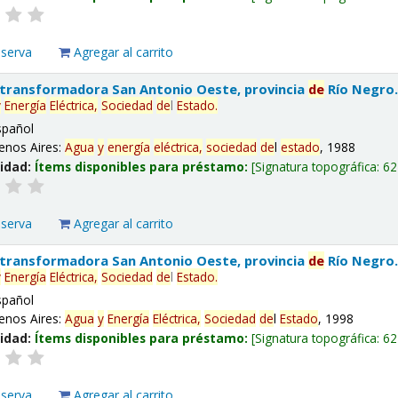
eserva
Agregar al carrito
 transformadora San Antonio Oeste, provincia
de
Río Negro
y
Energía
Eléctrica,
Sociedad
de
l
Estado
.
spañol
enos Aires:
Agua
y
energía
eléctrica,
sociedad
de
l
estado
, 1988
lidad:
Ítems disponibles para préstamo:
Signatura topográfica:
62
eserva
Agregar al carrito
 transformadora San Antonio Oeste, provincia
de
Río Negro
y
Energía
Eléctrica,
Sociedad
de
l
Estado
.
spañol
enos Aires:
Agua
y
Energía
Eléctrica,
Sociedad
de
l
Estado
, 1998
lidad:
Ítems disponibles para préstamo:
Signatura topográfica:
62
eserva
Agregar al carrito