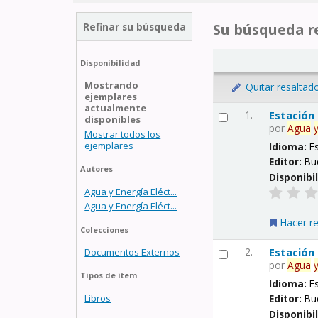
Refinar su búsqueda
Su búsqueda re
Disponibilidad
Mostrando
Quitar resaltad
ejemplares
actualmente
1.
Estación
disponibles
por
Agua
Mostrar todos los
ejemplares
Idioma:
E
Editor:
Bu
Autores
Disponibi
Agua y Energía Eléct...
Agua y Energía Eléct...
Hacer r
Colecciones
2.
Estación
Documentos Externos
por
Agua
Tipos de ítem
Idioma:
E
Libros
Editor:
Bu
Disponibi