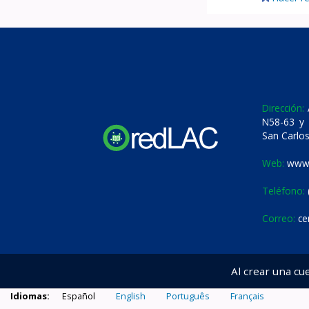
Dirección:
A
N58-63 y 
San Carlos
Web:
www.
Teléfono:
Correo:
ce
Al crear una cu
Idiomas:
Español
English
Português
Français