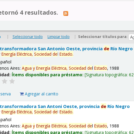
tornó 4 resultados.
|
Seleccionar todo
Limpiar todo
|
Seleccionar títulos para:
o
 transformadora San Antonio Oeste, provincia
de
Río Negro
y
Energía
Eléctrica,
Sociedad
de
l
Estado
.
spañol
enos Aires:
Agua
y
Energía
Eléctrica,
Sociedad
de
l
Estado
, 1988
lidad:
Ítems disponibles para préstamo:
Signatura topográfica:
62
eserva
Agregar al carrito
 transformadora San Antoni Oeste, provincia
de
Río Negro
y
Energía
Eléctrica,
Sociedad
de
l
Estado
.
spañol
enos Aires:
Agua
y
Energía
Eléctrica,
Sociedad
de
l
Estado
, 1988
lidad:
Ítems disponibles para préstamo:
Signatura topográfica:
62