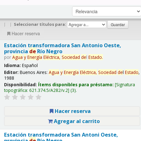
|
|
Seleccionar títulos para:
Hacer reserva
Estación transformadora San Antonio Oeste,
provincia
de
Río Negro
por
Agua
y
Energía
Eléctrica,
Sociedad
de
l
Estado
.
Idioma:
Español
Editor:
Buenos Aires:
Agua
y
Energía
Eléctrica,
Sociedad
de
l
Estado
,
1988
Disponibilidad:
Ítems disponibles para préstamo:
Signatura
topográfica:
621.374.5/A282/v.2
(3).
Hacer reserva
Agregar al carrito
Estación transformadora San Antoni Oeste,
provincia
de
Río Negro