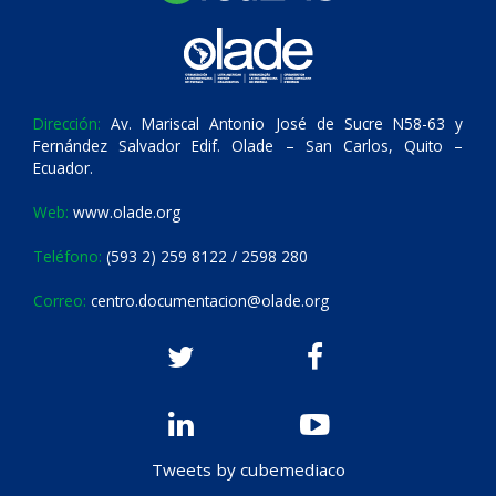
Dirección:
Av. Mariscal Antonio José de Sucre N58-63 y
Fernández Salvador Edif. Olade – San Carlos, Quito –
Ecuador.
Web:
www.olade.org
Teléfono:
(593 2) 259 8122 / 2598 280
Correo:
centro.documentacion@olade.org
Tweets by cubemediaco