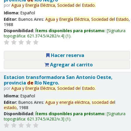
por
Agua
y
Energía
Eléctrica,
Sociedad
de
l
Estado
.
Idioma:
Español
Editor:
Buenos Aires:
Agua
y
Energía
Eléctrica,
Sociedad
de
l
Estado
,
1988
Disponibilidad:
Ítems disponibles para préstamo:
Signatura
topográfica:
621.374.5/A282/v.4
(1).
Hacer reserva
Agregar al carrito
Estacion transformadora San Antonio Oeste,
provincia
de
Río Negro.
por
Agua
y
Energía
Eléctrica,
Sociedad
de
l
Estado
.
Idioma:
Español
Editor:
Buenos Aires:
Agua
y
energía
eléctrica,
sociedad
de
l
estado
, 1988
Disponibilidad:
Ítems disponibles para préstamo:
Signatura
topográfica:
621.374.5/A282/v.3
(1).