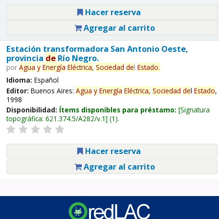
Hacer reserva
Agregar al carrito
Estación transformadora San Antonio Oeste,
provincia
de
Río Negro.
por
Agua
y
Energía
Eléctrica,
Sociedad
de
l
Estado
.
Idioma:
Español
Editor:
Buenos Aires:
Agua
y
Energía
Eléctrica,
Sociedad
de
l
Estado
,
1998
Disponibilidad:
Ítems disponibles para préstamo:
Signatura
topográfica:
621.374.5/A282/v.1
(1).
Hacer reserva
Agregar al carrito