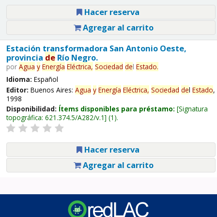
Hacer reserva
Agregar al carrito
Estación transformadora San Antonio Oeste,
provincia
de
Río Negro.
por
Agua
y
Energía
Eléctrica,
Sociedad
de
l
Estado
.
Idioma:
Español
Editor:
Buenos Aires:
Agua
y
Energía
Eléctrica,
Sociedad
de
l
Estado
,
1998
Disponibilidad:
Ítems disponibles para préstamo:
Signatura
topográfica:
621.374.5/A282/v.1
(1).
Hacer reserva
Agregar al carrito