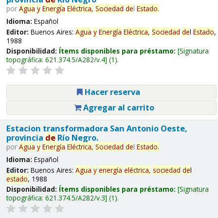
por
Agua
y
Energía
Eléctrica,
Sociedad
de
l
Estado
.
Idioma:
Español
Editor:
Buenos Aires:
Agua
y
Energía
Eléctrica,
Sociedad
de
l
Estado
,
1988
Disponibilidad:
Ítems disponibles para préstamo:
Signatura
topográfica:
621.374.5/A282/v.4
(1).
Hacer reserva
Agregar al carrito
Estacion transformadora San Antonio Oeste,
provincia
de
Río Negro.
por
Agua
y
Energía
Eléctrica,
Sociedad
de
l
Estado
.
Idioma:
Español
Editor:
Buenos Aires:
Agua
y
energía
eléctrica,
sociedad
de
l
estado
, 1988
Disponibilidad:
Ítems disponibles para préstamo:
Signatura
topográfica:
621.374.5/A282/v.3
(1).