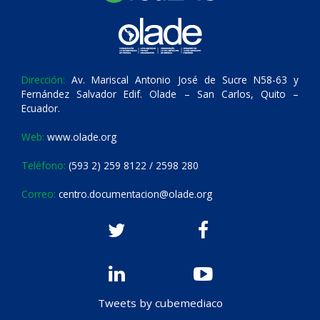
Dirección:
Av. Mariscal Antonio José de Sucre N58-63 y
Fernández Salvador Edif. Olade – San Carlos, Quito –
Ecuador.
Web:
www.olade.org
Teléfono:
(593 2) 259 8122 / 2598 280
Correo:
centro.documentacion@olade.org
Tweets by cubemediaco