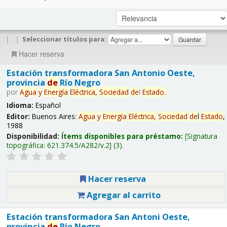
|
|
Seleccionar títulos para:
Hacer reserva
Estación transformadora San Antonio Oeste,
provincia
de
Río Negro
por
Agua
y
Energía
Eléctrica,
Sociedad
de
l
Estado
.
Idioma:
Español
Editor:
Buenos Aires:
Agua
y
Energía
Eléctrica,
Sociedad
de
l
Estado
,
1988
Disponibilidad:
Ítems disponibles para préstamo:
Signatura
topográfica:
621.374.5/A282/v.2
(3).
Hacer reserva
Agregar al carrito
Estación transformadora San Antoni Oeste,
provincia
de
Río Negro