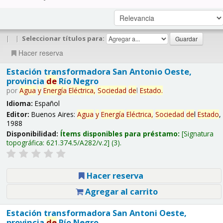
|
|
Seleccionar títulos para:
Hacer reserva
Estación transformadora San Antonio Oeste,
provincia
de
Río Negro
por
Agua
y
Energía
Eléctrica,
Sociedad
de
l
Estado
.
Idioma:
Español
Editor:
Buenos Aires:
Agua
y
Energía
Eléctrica,
Sociedad
de
l
Estado
,
1988
Disponibilidad:
Ítems disponibles para préstamo:
Signatura
topográfica:
621.374.5/A282/v.2
(3).
Hacer reserva
Agregar al carrito
Estación transformadora San Antoni Oeste,
provincia
de
Río Negro