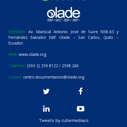
Dirección:
Av. Mariscal Antonio José de Sucre N58-63 y
Fernández Salvador Edif. Olade – San Carlos, Quito –
Ecuador.
Web:
www.olade.org
Teléfono:
(593 2) 259 8122 / 2598 280
Correo:
centro.documentacion@olade.org
Tweets by cubemediaco