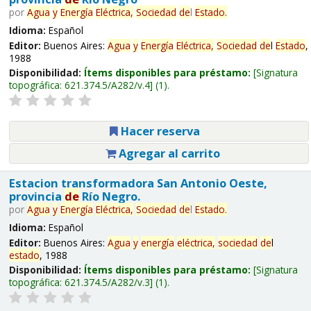
por
Agua
y
Energía
Eléctrica,
Sociedad
de
l
Estado
.
Idioma:
Español
Editor:
Buenos Aires:
Agua
y
Energía
Eléctrica,
Sociedad
de
l
Estado
,
1988
Disponibilidad:
Ítems disponibles para préstamo:
Signatura
topográfica:
621.374.5/A282/v.4
(1).
Hacer reserva
Agregar al carrito
Estacion transformadora San Antonio Oeste,
provincia
de
Río Negro.
por
Agua
y
Energía
Eléctrica,
Sociedad
de
l
Estado
.
Idioma:
Español
Editor:
Buenos Aires:
Agua
y
energía
eléctrica,
sociedad
de
l
estado
, 1988
Disponibilidad:
Ítems disponibles para préstamo:
Signatura
topográfica:
621.374.5/A282/v.3
(1).