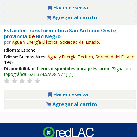
Hacer reserva
Agregar al carrito
Estación transformadora San Antonio Oeste,
provincia
de
Río Negro.
por
Agua
y
Energía
Eléctrica,
Sociedad
de
l
Estado
.
Idioma:
Español
Editor:
Buenos Aires:
Agua
y
Energía
Eléctrica,
Sociedad
de
l
Estado
,
1998
Disponibilidad:
Ítems disponibles para préstamo:
Signatura
topográfica:
621.374.5/A282/v.1
(1).
Hacer reserva
Agregar al carrito