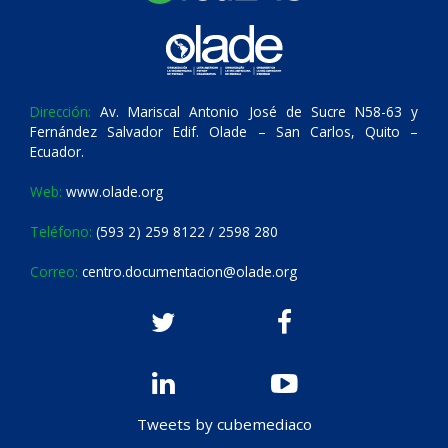
Dirección:
Av. Mariscal Antonio José de Sucre N58-63 y
Fernández Salvador Edif. Olade – San Carlos, Quito –
Ecuador.
Web:
www.olade.org
Teléfono:
(593 2) 259 8122 / 2598 280
Correo:
centro.documentacion@olade.org
Tweets by cubemediaco