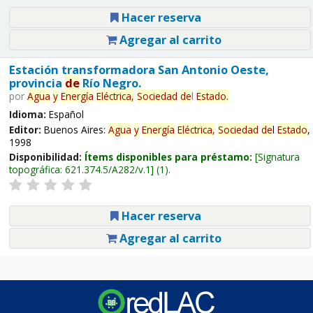
Hacer reserva
Agregar al carrito
Estación transformadora San Antonio Oeste,
provincia
de
Río Negro.
por
Agua
y
Energía
Eléctrica,
Sociedad
de
l
Estado
.
Idioma:
Español
Editor:
Buenos Aires:
Agua
y
Energía
Eléctrica,
Sociedad
de
l
Estado
,
1998
Disponibilidad:
Ítems disponibles para préstamo:
Signatura
topográfica:
621.374.5/A282/v.1
(1).
Hacer reserva
Agregar al carrito