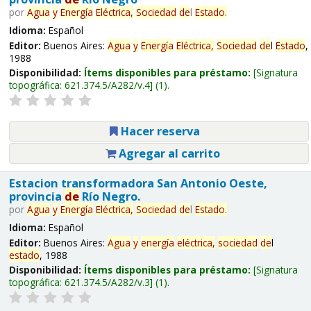
por
Agua
y
Energía
Eléctrica,
Sociedad
de
l
Estado
.
Idioma:
Español
Editor:
Buenos Aires:
Agua
y
Energía
Eléctrica,
Sociedad
de
l
Estado
,
1988
Disponibilidad:
Ítems disponibles para préstamo:
Signatura
topográfica:
621.374.5/A282/v.4
(1).
Hacer reserva
Agregar al carrito
Estacion transformadora San Antonio Oeste,
provincia
de
Río Negro.
por
Agua
y
Energía
Eléctrica,
Sociedad
de
l
Estado
.
Idioma:
Español
Editor:
Buenos Aires:
Agua
y
energía
eléctrica,
sociedad
de
l
estado
, 1988
Disponibilidad:
Ítems disponibles para préstamo:
Signatura
topográfica:
621.374.5/A282/v.3
(1).