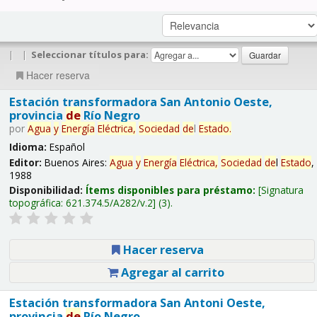
|
|
Seleccionar títulos para:
Hacer reserva
Estación transformadora San Antonio Oeste,
provincia
de
Río Negro
por
Agua
y
Energía
Eléctrica,
Sociedad
de
l
Estado
.
Idioma:
Español
Editor:
Buenos Aires:
Agua
y
Energía
Eléctrica,
Sociedad
de
l
Estado
,
1988
Disponibilidad:
Ítems disponibles para préstamo:
Signatura
topográfica:
621.374.5/A282/v.2
(3).
Hacer reserva
Agregar al carrito
Estación transformadora San Antoni Oeste,
provincia
de
Río Negro