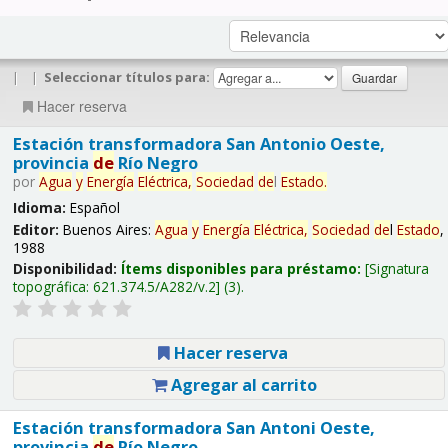
|
|
Seleccionar títulos para:
Hacer reserva
Estación transformadora San Antonio Oeste,
provincia
de
Río Negro
por
Agua
y
Energía
Eléctrica,
Sociedad
de
l
Estado
.
Idioma:
Español
Editor:
Buenos Aires:
Agua
y
Energía
Eléctrica,
Sociedad
de
l
Estado
,
1988
Disponibilidad:
Ítems disponibles para préstamo:
Signatura
topográfica:
621.374.5/A282/v.2
(3).
Hacer reserva
Agregar al carrito
Estación transformadora San Antoni Oeste,
provincia
de
Río Negro