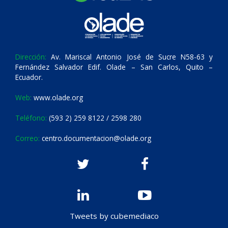
Dirección:
Av. Mariscal Antonio José de Sucre N58-63 y
Fernández Salvador Edif. Olade – San Carlos, Quito –
Ecuador.
Web:
www.olade.org
Teléfono:
(593 2) 259 8122 / 2598 280
Correo:
centro.documentacion@olade.org
Tweets by cubemediaco