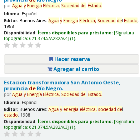
por
Agua
y
Energía
Eléctrica,
Sociedad
de
l
Estado
.
Idioma:
Español
Editor:
Buenos Aires:
Agua
y
Energía
Eléctrica,
Sociedad
de
l
Estado
,
1988
Disponibilidad:
Ítems disponibles para préstamo:
Signatura
topográfica:
621.374.5/A282/v.4
(1).
Hacer reserva
Agregar al carrito
Estacion transformadora San Antonio Oeste,
provincia
de
Río Negro.
por
Agua
y
Energía
Eléctrica,
Sociedad
de
l
Estado
.
Idioma:
Español
Editor:
Buenos Aires:
Agua
y
energía
eléctrica,
sociedad
de
l
estado
, 1988
Disponibilidad:
Ítems disponibles para préstamo:
Signatura
topográfica:
621.374.5/A282/v.3
(1).