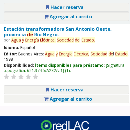
Hacer reserva
Agregar al carrito
Estación transformadora San Antonio Oeste,
provincia
de
Río Negro.
por
Agua
y
Energía
Eléctrica,
Sociedad
de
l
Estado
.
Idioma:
Español
Editor:
Buenos Aires:
Agua
y
Energía
Eléctrica,
Sociedad
de
l
Estado
,
1998
Disponibilidad:
Ítems disponibles para préstamo:
Signatura
topográfica:
621.374.5/A282/v.1
(1).
Hacer reserva
Agregar al carrito