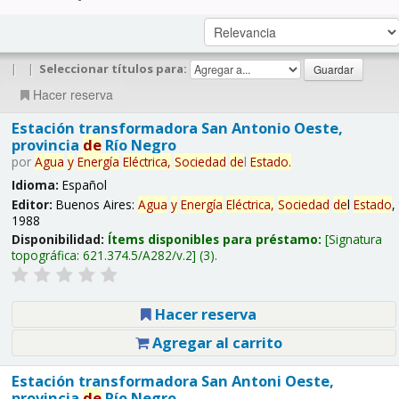
|
|
Seleccionar títulos para:
Hacer reserva
Estación transformadora San Antonio Oeste,
provincia
de
Río Negro
por
Agua
y
Energía
Eléctrica,
Sociedad
de
l
Estado
.
Idioma:
Español
Editor:
Buenos Aires:
Agua
y
Energía
Eléctrica,
Sociedad
de
l
Estado
,
1988
Disponibilidad:
Ítems disponibles para préstamo:
Signatura
topográfica:
621.374.5/A282/v.2
(3).
Hacer reserva
Agregar al carrito
Estación transformadora San Antoni Oeste,
provincia
de
Río Negro