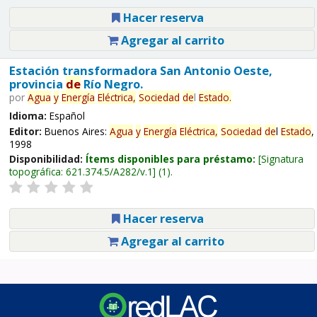
Hacer reserva
Agregar al carrito
Estación transformadora San Antonio Oeste,
provincia
de
Río Negro.
por
Agua
y
Energía
Eléctrica,
Sociedad
de
l
Estado
.
Idioma:
Español
Editor:
Buenos Aires:
Agua
y
Energía
Eléctrica,
Sociedad
de
l
Estado
,
1998
Disponibilidad:
Ítems disponibles para préstamo:
Signatura
topográfica:
621.374.5/A282/v.1
(1).
Hacer reserva
Agregar al carrito