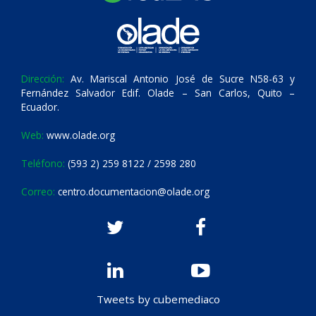
Dirección:
Av. Mariscal Antonio José de Sucre N58-63 y
Fernández Salvador Edif. Olade – San Carlos, Quito –
Ecuador.
Web:
www.olade.org
Teléfono:
(593 2) 259 8122 / 2598 280
Correo:
centro.documentacion@olade.org
Tweets by cubemediaco