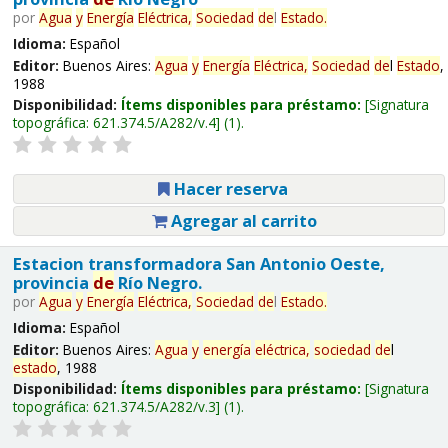
por
Agua
y
Energía
Eléctrica,
Sociedad
de
l
Estado
.
Idioma:
Español
Editor:
Buenos Aires:
Agua
y
Energía
Eléctrica,
Sociedad
de
l
Estado
,
1988
Disponibilidad:
Ítems disponibles para préstamo:
Signatura
topográfica:
621.374.5/A282/v.4
(1).
Hacer reserva
Agregar al carrito
Estacion transformadora San Antonio Oeste,
provincia
de
Río Negro.
por
Agua
y
Energía
Eléctrica,
Sociedad
de
l
Estado
.
Idioma:
Español
Editor:
Buenos Aires:
Agua
y
energía
eléctrica,
sociedad
de
l
estado
, 1988
Disponibilidad:
Ítems disponibles para préstamo:
Signatura
topográfica:
621.374.5/A282/v.3
(1).