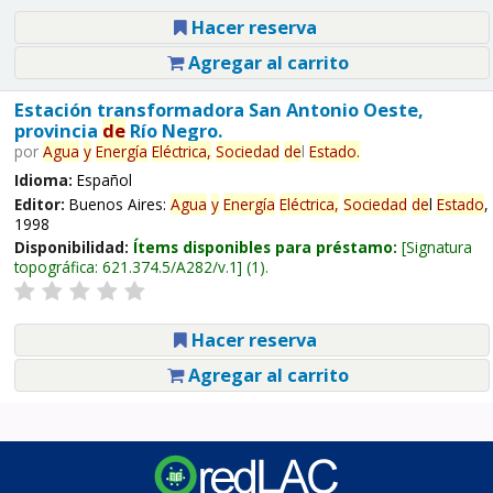
Hacer reserva
Agregar al carrito
Estación transformadora San Antonio Oeste,
provincia
de
Río Negro.
por
Agua
y
Energía
Eléctrica,
Sociedad
de
l
Estado
.
Idioma:
Español
Editor:
Buenos Aires:
Agua
y
Energía
Eléctrica,
Sociedad
de
l
Estado
,
1998
Disponibilidad:
Ítems disponibles para préstamo:
Signatura
topográfica:
621.374.5/A282/v.1
(1).
Hacer reserva
Agregar al carrito