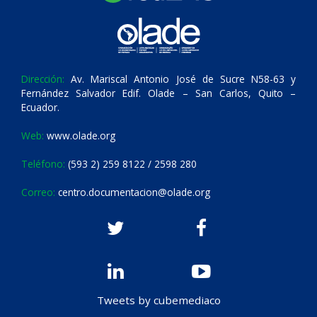
Dirección:
Av. Mariscal Antonio José de Sucre N58-63 y
Fernández Salvador Edif. Olade – San Carlos, Quito –
Ecuador.
Web:
www.olade.org
Teléfono:
(593 2) 259 8122 / 2598 280
Correo:
centro.documentacion@olade.org
Tweets by cubemediaco