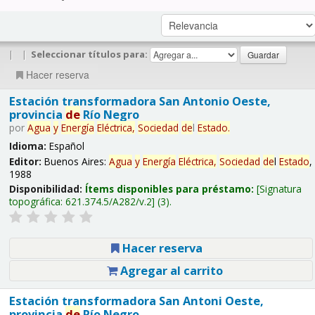
|
|
Seleccionar títulos para:
Hacer reserva
Estación transformadora San Antonio Oeste,
provincia
de
Río Negro
por
Agua
y
Energía
Eléctrica,
Sociedad
de
l
Estado
.
Idioma:
Español
Editor:
Buenos Aires:
Agua
y
Energía
Eléctrica,
Sociedad
de
l
Estado
,
1988
Disponibilidad:
Ítems disponibles para préstamo:
Signatura
topográfica:
621.374.5/A282/v.2
(3).
Hacer reserva
Agregar al carrito
Estación transformadora San Antoni Oeste,
provincia
de
Río Negro