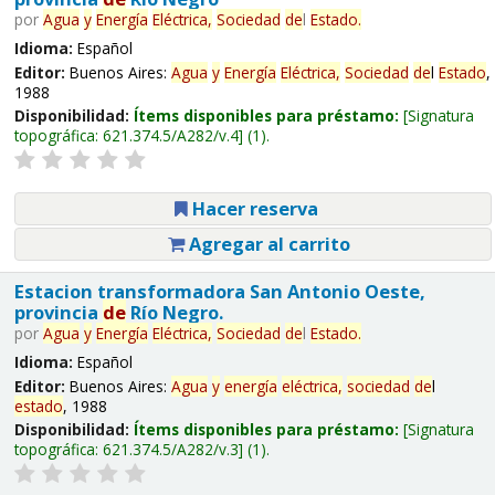
por
Agua
y
Energía
Eléctrica,
Sociedad
de
l
Estado
.
Idioma:
Español
Editor:
Buenos Aires:
Agua
y
Energía
Eléctrica,
Sociedad
de
l
Estado
,
1988
Disponibilidad:
Ítems disponibles para préstamo:
Signatura
topográfica:
621.374.5/A282/v.4
(1).
Hacer reserva
Agregar al carrito
Estacion transformadora San Antonio Oeste,
provincia
de
Río Negro.
por
Agua
y
Energía
Eléctrica,
Sociedad
de
l
Estado
.
Idioma:
Español
Editor:
Buenos Aires:
Agua
y
energía
eléctrica,
sociedad
de
l
estado
, 1988
Disponibilidad:
Ítems disponibles para préstamo:
Signatura
topográfica:
621.374.5/A282/v.3
(1).