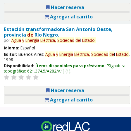
Hacer reserva
Agregar al carrito
Estación transformadora San Antonio Oeste,
provincia
de
Río Negro.
por
Agua
y
Energía
Eléctrica,
Sociedad
de
l
Estado
.
Idioma:
Español
Editor:
Buenos Aires:
Agua
y
Energía
Eléctrica,
Sociedad
de
l
Estado
,
1998
Disponibilidad:
Ítems disponibles para préstamo:
Signatura
topográfica:
621.374.5/A282/v.1
(1).
Hacer reserva
Agregar al carrito