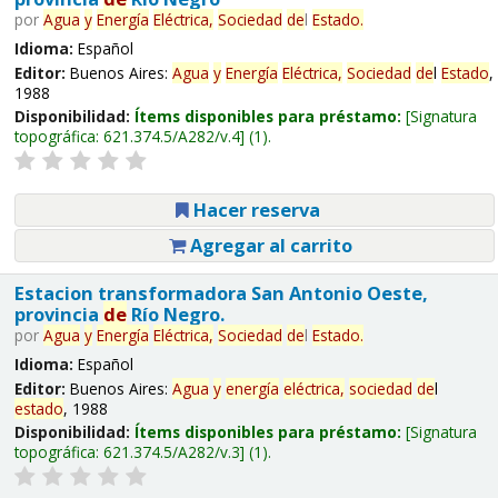
por
Agua
y
Energía
Eléctrica,
Sociedad
de
l
Estado
.
Idioma:
Español
Editor:
Buenos Aires:
Agua
y
Energía
Eléctrica,
Sociedad
de
l
Estado
,
1988
Disponibilidad:
Ítems disponibles para préstamo:
Signatura
topográfica:
621.374.5/A282/v.4
(1).
Hacer reserva
Agregar al carrito
Estacion transformadora San Antonio Oeste,
provincia
de
Río Negro.
por
Agua
y
Energía
Eléctrica,
Sociedad
de
l
Estado
.
Idioma:
Español
Editor:
Buenos Aires:
Agua
y
energía
eléctrica,
sociedad
de
l
estado
, 1988
Disponibilidad:
Ítems disponibles para préstamo:
Signatura
topográfica:
621.374.5/A282/v.3
(1).