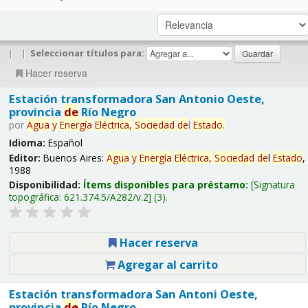
|
|
Seleccionar títulos para:
Hacer reserva
Estación transformadora San Antonio Oeste,
provincia
de
Río Negro
por
Agua
y
Energía
Eléctrica,
Sociedad
de
l
Estado
.
Idioma:
Español
Editor:
Buenos Aires:
Agua
y
Energía
Eléctrica,
Sociedad
de
l
Estado
,
1988
Disponibilidad:
Ítems disponibles para préstamo:
Signatura
topográfica:
621.374.5/A282/v.2
(3).
Hacer reserva
Agregar al carrito
Estación transformadora San Antoni Oeste,
provincia
de
Río Negro