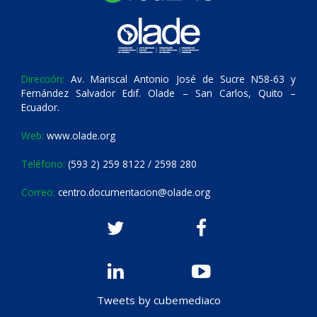
Dirección:
Av. Mariscal Antonio José de Sucre N58-63 y
Fernández Salvador Edif. Olade – San Carlos, Quito –
Ecuador.
Web:
www.olade.org
Teléfono:
(593 2) 259 8122 / 2598 280
Correo:
centro.documentacion@olade.org
Tweets by cubemediaco