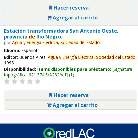
Hacer reserva
Agregar al carrito
Estación transformadora San Antonio Oeste,
provincia
de
Río Negro.
por
Agua
y
Energía
Eléctrica,
Sociedad
de
l
Estado
.
Idioma:
Español
Editor:
Buenos Aires:
Agua
y
Energía
Eléctrica,
Sociedad
de
l
Estado
,
1998
Disponibilidad:
Ítems disponibles para préstamo:
Signatura
topográfica:
621.374.5/A282/v.1
(1).
Hacer reserva
Agregar al carrito