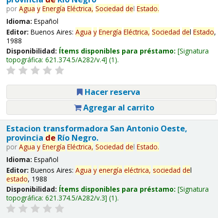
por
Agua
y
Energía
Eléctrica,
Sociedad
de
l
Estado
.
Idioma:
Español
Editor:
Buenos Aires:
Agua
y
Energía
Eléctrica,
Sociedad
de
l
Estado
,
1988
Disponibilidad:
Ítems disponibles para préstamo:
Signatura
topográfica:
621.374.5/A282/v.4
(1).
Hacer reserva
Agregar al carrito
Estacion transformadora San Antonio Oeste,
provincia
de
Río Negro.
por
Agua
y
Energía
Eléctrica,
Sociedad
de
l
Estado
.
Idioma:
Español
Editor:
Buenos Aires:
Agua
y
energía
eléctrica,
sociedad
de
l
estado
, 1988
Disponibilidad:
Ítems disponibles para préstamo:
Signatura
topográfica:
621.374.5/A282/v.3
(1).