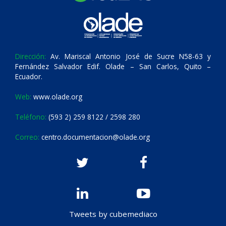
Dirección:
Av. Mariscal Antonio José de Sucre N58-63 y
Fernández Salvador Edif. Olade – San Carlos, Quito –
Ecuador.
Web:
www.olade.org
Teléfono:
(593 2) 259 8122 / 2598 280
Correo:
centro.documentacion@olade.org
Tweets by cubemediaco