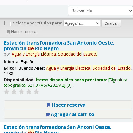
|
|
Seleccionar títulos para:
Hacer reserva
Estación transformadora San Antonio Oeste,
provincia
de
Río Negro
por
Agua
y
Energía
Eléctrica,
Sociedad
de
l
Estado
.
Idioma:
Español
Editor:
Buenos Aires:
Agua
y
Energía
Eléctrica,
Sociedad
de
l
Estado
,
1988
Disponibilidad:
Ítems disponibles para préstamo:
Signatura
topográfica:
621.374.5/A282/v.2
(3).
Hacer reserva
Agregar al carrito
Estación transformadora San Antoni Oeste,
provincia
de
Río Negro