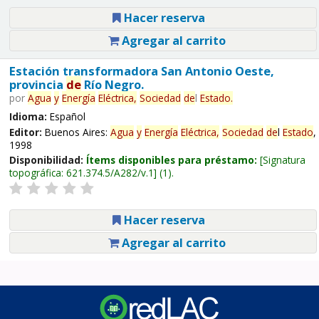
Hacer reserva
Agregar al carrito
Estación transformadora San Antonio Oeste,
provincia
de
Río Negro.
por
Agua
y
Energía
Eléctrica,
Sociedad
de
l
Estado
.
Idioma:
Español
Editor:
Buenos Aires:
Agua
y
Energía
Eléctrica,
Sociedad
de
l
Estado
,
1998
Disponibilidad:
Ítems disponibles para préstamo:
Signatura
topográfica:
621.374.5/A282/v.1
(1).
Hacer reserva
Agregar al carrito