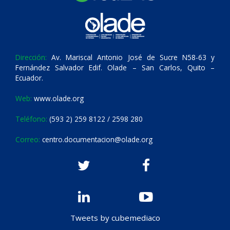
Dirección:
Av. Mariscal Antonio José de Sucre N58-63 y
Fernández Salvador Edif. Olade – San Carlos, Quito –
Ecuador.
Web:
www.olade.org
Teléfono:
(593 2) 259 8122 / 2598 280
Correo:
centro.documentacion@olade.org
Tweets by cubemediaco