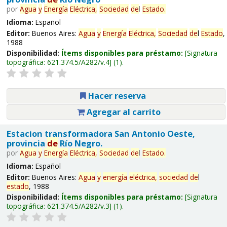
por
Agua
y
Energía
Eléctrica,
Sociedad
de
l
Estado
.
Idioma:
Español
Editor:
Buenos Aires:
Agua
y
Energía
Eléctrica,
Sociedad
de
l
Estado
,
1988
Disponibilidad:
Ítems disponibles para préstamo:
Signatura
topográfica:
621.374.5/A282/v.4
(1).
Hacer reserva
Agregar al carrito
Estacion transformadora San Antonio Oeste,
provincia
de
Río Negro.
por
Agua
y
Energía
Eléctrica,
Sociedad
de
l
Estado
.
Idioma:
Español
Editor:
Buenos Aires:
Agua
y
energía
eléctrica,
sociedad
de
l
estado
, 1988
Disponibilidad:
Ítems disponibles para préstamo:
Signatura
topográfica:
621.374.5/A282/v.3
(1).