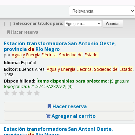
|
|
Seleccionar títulos para:
Hacer reserva
Estación transformadora San Antonio Oeste,
provincia
de
Río Negro
por
Agua
y
Energía
Eléctrica,
Sociedad
de
l
Estado
.
Idioma:
Español
Editor:
Buenos Aires:
Agua
y
Energía
Eléctrica,
Sociedad
de
l
Estado
,
1988
Disponibilidad:
Ítems disponibles para préstamo:
Signatura
topográfica:
621.374.5/A282/v.2
(3).
Hacer reserva
Agregar al carrito
Estación transformadora San Antoni Oeste,
provincia
de
Río Negro