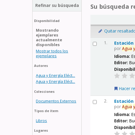
Refinar su búsqueda
Su búsqueda re
Disponibilidad
Mostrando
Quitar resaltad
ejemplares
actualmente
1.
Estación
disponibles
por
Agua
Mostrar todos los
ejemplares
Idioma:
E
Editor:
Bu
Autores
Disponibi
Agua y Energía Eléct...
Agua y Energía Eléct...
Hacer r
Colecciones
2.
Estación
Documentos Externos
por
Agua
Tipos de ítem
Idioma:
E
Libros
Editor:
Bu
Disponibi
Lugares