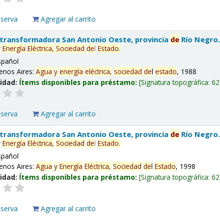
eserva
Agregar al carrito
 transformadora San Antonio Oeste, provincia
de
Río Negro
y
Energía
Eléctrica,
Sociedad
de
l
Estado
.
spañol
enos Aires:
Agua
y
energía
eléctrica,
sociedad
de
l
estado
, 1988
lidad:
Ítems disponibles para préstamo:
Signatura topográfica:
62
eserva
Agregar al carrito
 transformadora San Antonio Oeste, provincia
de
Río Negro
y
Energía
Eléctrica,
Sociedad
de
l
Estado
.
spañol
enos Aires:
Agua
y
Energía
Eléctrica,
Sociedad
de
l
Estado
, 1998
lidad:
Ítems disponibles para préstamo:
Signatura topográfica:
62
eserva
Agregar al carrito