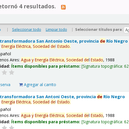
tornó 4 resultados.
|
Seleccionar todo
Limpiar todo
|
Seleccionar títulos para:
o
 transformadora San Antonio Oeste, provincia
de
Río Negro
y
Energía
Eléctrica,
Sociedad
de
l
Estado
.
spañol
enos Aires:
Agua
y
Energía
Eléctrica,
Sociedad
de
l
Estado
, 1988
lidad:
Ítems disponibles para préstamo:
Signatura topográfica:
62
eserva
Agregar al carrito
 transformadora San Antoni Oeste, provincia
de
Río Negro
y
Energía
Eléctrica,
Sociedad
de
l
Estado
.
spañol
enos Aires:
Agua
y
Energía
Eléctrica,
Sociedad
de
l
Estado
, 1988
lidad:
Ítems disponibles para préstamo:
Signatura topográfica:
62