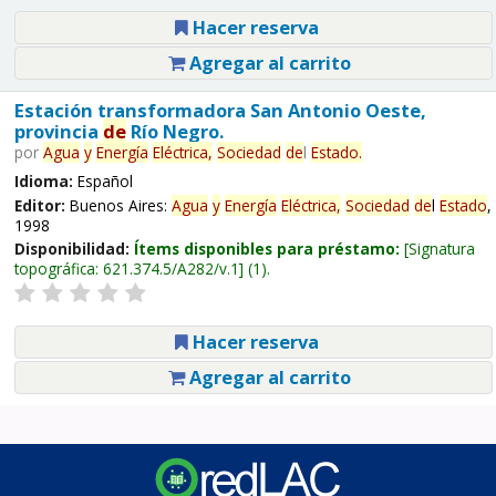
Hacer reserva
Agregar al carrito
Estación transformadora San Antonio Oeste,
provincia
de
Río Negro.
por
Agua
y
Energía
Eléctrica,
Sociedad
de
l
Estado
.
Idioma:
Español
Editor:
Buenos Aires:
Agua
y
Energía
Eléctrica,
Sociedad
de
l
Estado
,
1998
Disponibilidad:
Ítems disponibles para préstamo:
Signatura
topográfica:
621.374.5/A282/v.1
(1).
Hacer reserva
Agregar al carrito