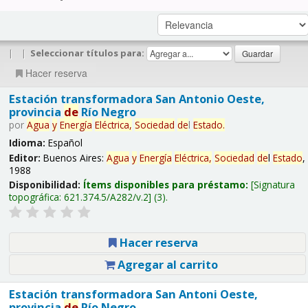
|
|
Seleccionar títulos para:
Hacer reserva
Estación transformadora San Antonio Oeste,
provincia
de
Río Negro
por
Agua
y
Energía
Eléctrica,
Sociedad
de
l
Estado
.
Idioma:
Español
Editor:
Buenos Aires:
Agua
y
Energía
Eléctrica,
Sociedad
de
l
Estado
,
1988
Disponibilidad:
Ítems disponibles para préstamo:
Signatura
topográfica:
621.374.5/A282/v.2
(3).
Hacer reserva
Agregar al carrito
Estación transformadora San Antoni Oeste,
provincia
de
Río Negro