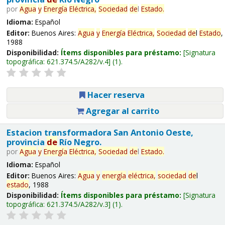
por
Agua
y
Energía
Eléctrica,
Sociedad
de
l
Estado
.
Idioma:
Español
Editor:
Buenos Aires:
Agua
y
Energía
Eléctrica,
Sociedad
de
l
Estado
,
1988
Disponibilidad:
Ítems disponibles para préstamo:
Signatura
topográfica:
621.374.5/A282/v.4
(1).
Hacer reserva
Agregar al carrito
Estacion transformadora San Antonio Oeste,
provincia
de
Río Negro.
por
Agua
y
Energía
Eléctrica,
Sociedad
de
l
Estado
.
Idioma:
Español
Editor:
Buenos Aires:
Agua
y
energía
eléctrica,
sociedad
de
l
estado
, 1988
Disponibilidad:
Ítems disponibles para préstamo:
Signatura
topográfica:
621.374.5/A282/v.3
(1).