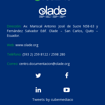
Dirección:
Av. Mariscal Antonio José de Sucre N58-63 y
Fernández Salvador Edif. Olade – San Carlos, Quito –
Ecuador.
Web:
www.olade.org
Teléfono:
(593 2) 259 8122 / 2598 280
Correo:
centro.documentacion@olade.org
Tweets by cubemediaco