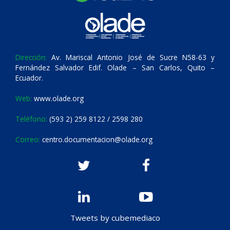
Dirección:
Av. Mariscal Antonio José de Sucre N58-63 y
Fernández Salvador Edif. Olade – San Carlos, Quito –
Ecuador.
Web:
www.olade.org
Teléfono:
(593 2) 259 8122 / 2598 280
Correo:
centro.documentacion@olade.org
Tweets by cubemediaco