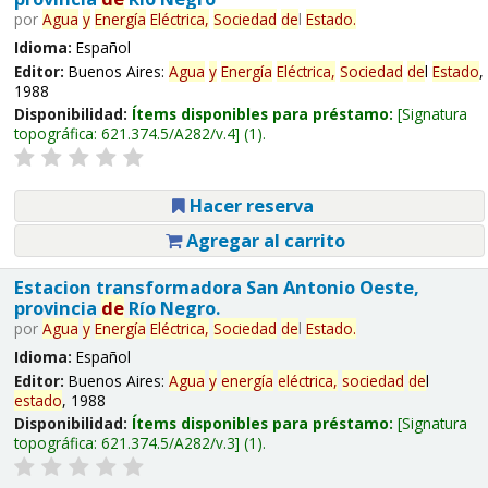
por
Agua
y
Energía
Eléctrica,
Sociedad
de
l
Estado
.
Idioma:
Español
Editor:
Buenos Aires:
Agua
y
Energía
Eléctrica,
Sociedad
de
l
Estado
,
1988
Disponibilidad:
Ítems disponibles para préstamo:
Signatura
topográfica:
621.374.5/A282/v.4
(1).
Hacer reserva
Agregar al carrito
Estacion transformadora San Antonio Oeste,
provincia
de
Río Negro.
por
Agua
y
Energía
Eléctrica,
Sociedad
de
l
Estado
.
Idioma:
Español
Editor:
Buenos Aires:
Agua
y
energía
eléctrica,
sociedad
de
l
estado
, 1988
Disponibilidad:
Ítems disponibles para préstamo:
Signatura
topográfica:
621.374.5/A282/v.3
(1).