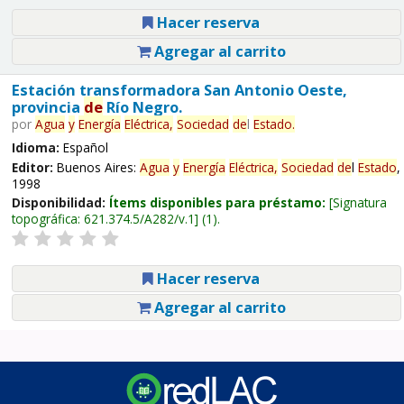
Hacer reserva
Agregar al carrito
Estación transformadora San Antonio Oeste,
provincia
de
Río Negro.
por
Agua
y
Energía
Eléctrica,
Sociedad
de
l
Estado
.
Idioma:
Español
Editor:
Buenos Aires:
Agua
y
Energía
Eléctrica,
Sociedad
de
l
Estado
,
1998
Disponibilidad:
Ítems disponibles para préstamo:
Signatura
topográfica:
621.374.5/A282/v.1
(1).
Hacer reserva
Agregar al carrito