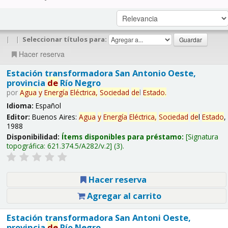
|
|
Seleccionar títulos para:
Hacer reserva
Estación transformadora San Antonio Oeste,
provincia
de
Río Negro
por
Agua
y
Energía
Eléctrica,
Sociedad
de
l
Estado
.
Idioma:
Español
Editor:
Buenos Aires:
Agua
y
Energía
Eléctrica,
Sociedad
de
l
Estado
,
1988
Disponibilidad:
Ítems disponibles para préstamo:
Signatura
topográfica:
621.374.5/A282/v.2
(3).
Hacer reserva
Agregar al carrito
Estación transformadora San Antoni Oeste,
provincia
de
Río Negro