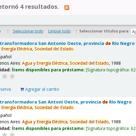
tornó 4 resultados.
|
Seleccionar todo
Limpiar todo
|
Seleccionar títulos para:
o
 transformadora San Antonio Oeste, provincia
de
Río Negro
y
Energía
Eléctrica,
Sociedad
de
l
Estado
.
spañol
enos Aires:
Agua
y
Energía
Eléctrica,
Sociedad
de
l
Estado
, 1988
lidad:
Ítems disponibles para préstamo:
Signatura topográfica:
62
eserva
Agregar al carrito
 transformadora San Antoni Oeste, provincia
de
Río Negro
y
Energía
Eléctrica,
Sociedad
de
l
Estado
.
spañol
enos Aires:
Agua
y
Energía
Eléctrica,
Sociedad
de
l
Estado
, 1988
lidad:
Ítems disponibles para préstamo:
Signatura topográfica:
62