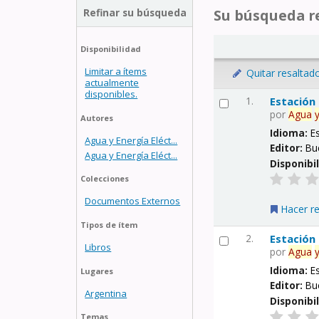
Refinar su búsqueda
Su búsqueda re
Disponibilidad
Limitar a ítems
Quitar resaltad
actualmente
disponibles.
1.
Estación
por
Agua
Autores
Idioma:
E
Agua y Energía Eléct...
Editor:
Bu
Agua y Energía Eléct...
Disponibi
Colecciones
Documentos Externos
Hacer r
Tipos de ítem
2.
Estación
Libros
por
Agua
Idioma:
E
Lugares
Editor:
Bu
Argentina
Disponibi
Temas