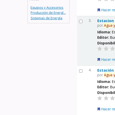
Equipos y Accesorios
Hacer r
Producción de Energí...
Sistemas de Energía
3.
Estacion
por
Agua
Idioma:
E
Editor:
Bu
Disponibi
Hacer r
4.
Estación
por
Agua
Idioma:
E
Editor:
Bu
Disponibi
Hacer r