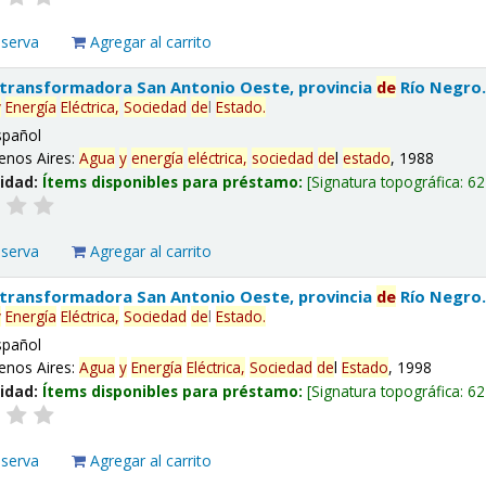
eserva
Agregar al carrito
 transformadora San Antonio Oeste, provincia
de
Río Negro
y
Energía
Eléctrica,
Sociedad
de
l
Estado
.
spañol
enos Aires:
Agua
y
energía
eléctrica,
sociedad
de
l
estado
, 1988
lidad:
Ítems disponibles para préstamo:
Signatura topográfica:
62
eserva
Agregar al carrito
 transformadora San Antonio Oeste, provincia
de
Río Negro
y
Energía
Eléctrica,
Sociedad
de
l
Estado
.
spañol
enos Aires:
Agua
y
Energía
Eléctrica,
Sociedad
de
l
Estado
, 1998
lidad:
Ítems disponibles para préstamo:
Signatura topográfica:
62
eserva
Agregar al carrito