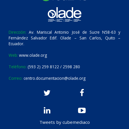
Dirección:
Av. Mariscal Antonio José de Sucre N58-63 y
Fernández Salvador Edif. Olade – San Carlos, Quito –
Ecuador.
Web:
www.olade.org
Teléfono:
(593 2) 259 8122 / 2598 280
Correo:
centro.documentacion@olade.org
Tweets by cubemediaco