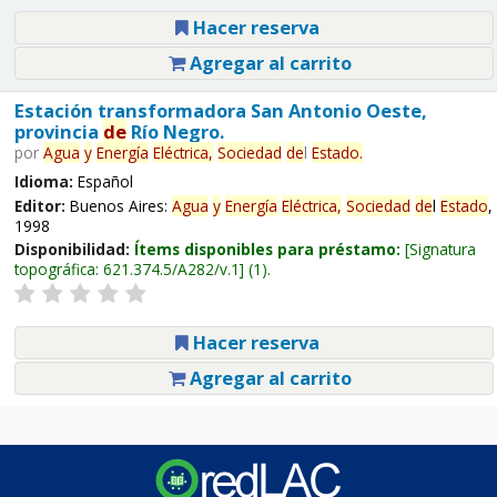
Hacer reserva
Agregar al carrito
Estación transformadora San Antonio Oeste,
provincia
de
Río Negro.
por
Agua
y
Energía
Eléctrica,
Sociedad
de
l
Estado
.
Idioma:
Español
Editor:
Buenos Aires:
Agua
y
Energía
Eléctrica,
Sociedad
de
l
Estado
,
1998
Disponibilidad:
Ítems disponibles para préstamo:
Signatura
topográfica:
621.374.5/A282/v.1
(1).
Hacer reserva
Agregar al carrito