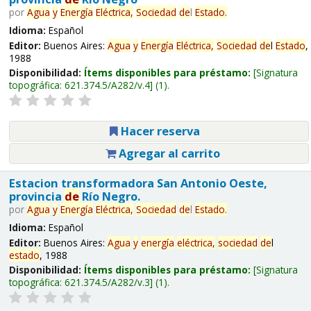
por
Agua
y
Energía
Eléctrica,
Sociedad
de
l
Estado
.
Idioma:
Español
Editor:
Buenos Aires:
Agua
y
Energía
Eléctrica,
Sociedad
de
l
Estado
,
1988
Disponibilidad:
Ítems disponibles para préstamo:
Signatura
topográfica:
621.374.5/A282/v.4
(1).
Hacer reserva
Agregar al carrito
Estacion transformadora San Antonio Oeste,
provincia
de
Río Negro.
por
Agua
y
Energía
Eléctrica,
Sociedad
de
l
Estado
.
Idioma:
Español
Editor:
Buenos Aires:
Agua
y
energía
eléctrica,
sociedad
de
l
estado
, 1988
Disponibilidad:
Ítems disponibles para préstamo:
Signatura
topográfica:
621.374.5/A282/v.3
(1).