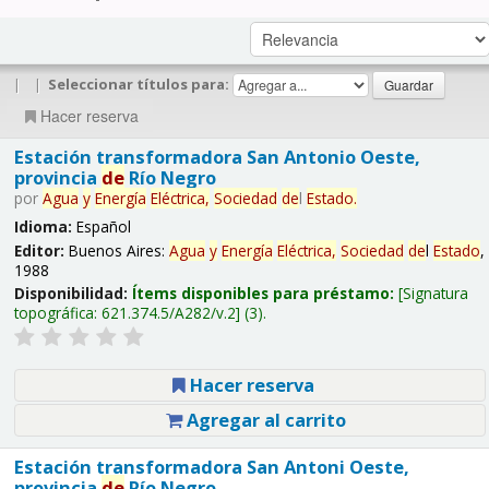
|
|
Seleccionar títulos para:
Hacer reserva
Estación transformadora San Antonio Oeste,
provincia
de
Río Negro
por
Agua
y
Energía
Eléctrica,
Sociedad
de
l
Estado
.
Idioma:
Español
Editor:
Buenos Aires:
Agua
y
Energía
Eléctrica,
Sociedad
de
l
Estado
,
1988
Disponibilidad:
Ítems disponibles para préstamo:
Signatura
topográfica:
621.374.5/A282/v.2
(3).
Hacer reserva
Agregar al carrito
Estación transformadora San Antoni Oeste,
provincia
de
Río Negro