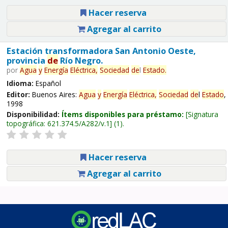
Hacer reserva
Agregar al carrito
Estación transformadora San Antonio Oeste,
provincia
de
Río Negro.
por
Agua
y
Energía
Eléctrica,
Sociedad
de
l
Estado
.
Idioma:
Español
Editor:
Buenos Aires:
Agua
y
Energía
Eléctrica,
Sociedad
de
l
Estado
,
1998
Disponibilidad:
Ítems disponibles para préstamo:
Signatura
topográfica:
621.374.5/A282/v.1
(1).
Hacer reserva
Agregar al carrito