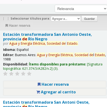
|
|
Seleccionar títulos para:
Hacer reserva
Estación transformadora San Antonio Oeste,
provincia
de
Río Negro
por
Agua
y
Energía
Eléctrica,
Sociedad
de
l
Estado
.
Idioma:
Español
Editor:
Buenos Aires:
Agua
y
Energía
Eléctrica,
Sociedad
de
l
Estado
,
1988
Disponibilidad:
Ítems disponibles para préstamo:
Signatura
topográfica:
621.374.5/A282/v.2
(3).
Hacer reserva
Agregar al carrito
Estación transformadora San Antoni Oeste,
provincia
de
Río Negro