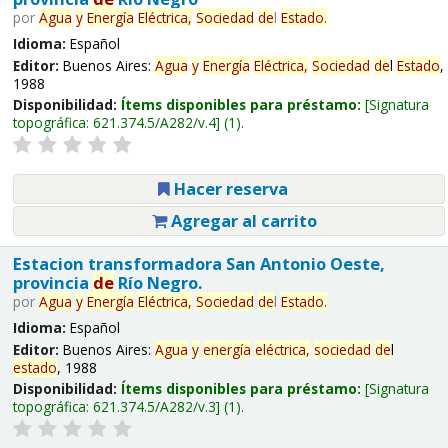
por
Agua
y
Energía
Eléctrica,
Sociedad
de
l
Estado
.
Idioma:
Español
Editor:
Buenos Aires:
Agua
y
Energía
Eléctrica,
Sociedad
de
l
Estado
,
1988
Disponibilidad:
Ítems disponibles para préstamo:
Signatura
topográfica:
621.374.5/A282/v.4
(1).
Hacer reserva
Agregar al carrito
Estacion transformadora San Antonio Oeste,
provincia
de
Río Negro.
por
Agua
y
Energía
Eléctrica,
Sociedad
de
l
Estado
.
Idioma:
Español
Editor:
Buenos Aires:
Agua
y
energía
eléctrica,
sociedad
de
l
estado
, 1988
Disponibilidad:
Ítems disponibles para préstamo:
Signatura
topográfica:
621.374.5/A282/v.3
(1).