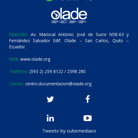
Dirección:
Av. Mariscal Antonio José de Sucre N58-63 y
Fernández Salvador Edif. Olade – San Carlos, Quito –
Ecuador.
Web:
www.olade.org
Teléfono:
(593 2) 259 8122 / 2598 280
Correo:
centro.documentacion@olade.org
Tweets by cubemediaco