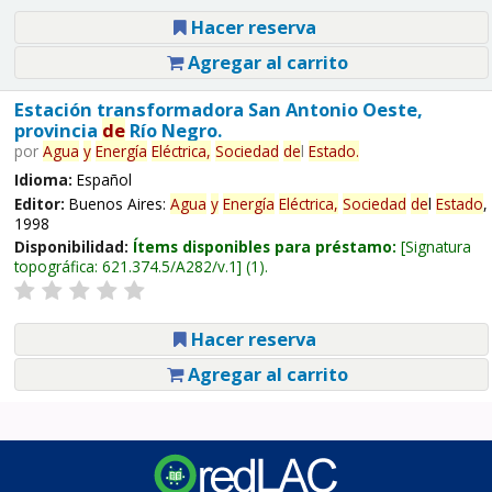
Hacer reserva
Agregar al carrito
Estación transformadora San Antonio Oeste,
provincia
de
Río Negro.
por
Agua
y
Energía
Eléctrica,
Sociedad
de
l
Estado
.
Idioma:
Español
Editor:
Buenos Aires:
Agua
y
Energía
Eléctrica,
Sociedad
de
l
Estado
,
1998
Disponibilidad:
Ítems disponibles para préstamo:
Signatura
topográfica:
621.374.5/A282/v.1
(1).
Hacer reserva
Agregar al carrito