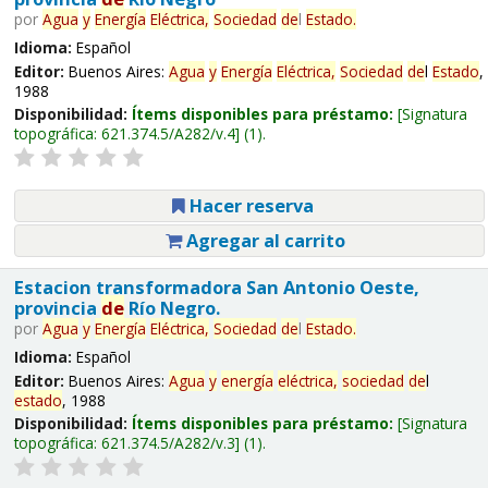
por
Agua
y
Energía
Eléctrica,
Sociedad
de
l
Estado
.
Idioma:
Español
Editor:
Buenos Aires:
Agua
y
Energía
Eléctrica,
Sociedad
de
l
Estado
,
1988
Disponibilidad:
Ítems disponibles para préstamo:
Signatura
topográfica:
621.374.5/A282/v.4
(1).
Hacer reserva
Agregar al carrito
Estacion transformadora San Antonio Oeste,
provincia
de
Río Negro.
por
Agua
y
Energía
Eléctrica,
Sociedad
de
l
Estado
.
Idioma:
Español
Editor:
Buenos Aires:
Agua
y
energía
eléctrica,
sociedad
de
l
estado
, 1988
Disponibilidad:
Ítems disponibles para préstamo:
Signatura
topográfica:
621.374.5/A282/v.3
(1).