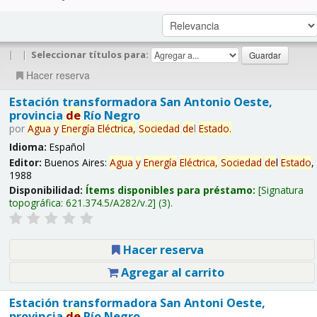
|
|
Seleccionar títulos para:
Hacer reserva
Estación transformadora San Antonio Oeste,
provincia
de
Río Negro
por
Agua
y
Energía
Eléctrica,
Sociedad
de
l
Estado
.
Idioma:
Español
Editor:
Buenos Aires:
Agua
y
Energía
Eléctrica,
Sociedad
de
l
Estado
,
1988
Disponibilidad:
Ítems disponibles para préstamo:
Signatura
topográfica:
621.374.5/A282/v.2
(3).
Hacer reserva
Agregar al carrito
Estación transformadora San Antoni Oeste,
provincia
de
Río Negro