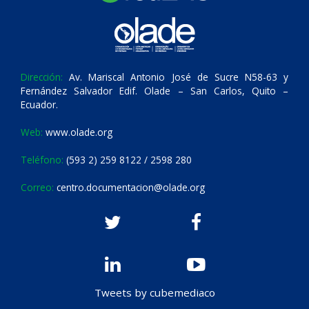
Dirección:
Av. Mariscal Antonio José de Sucre N58-63 y
Fernández Salvador Edif. Olade – San Carlos, Quito –
Ecuador.
Web:
www.olade.org
Teléfono:
(593 2) 259 8122 / 2598 280
Correo:
centro.documentacion@olade.org
Tweets by cubemediaco