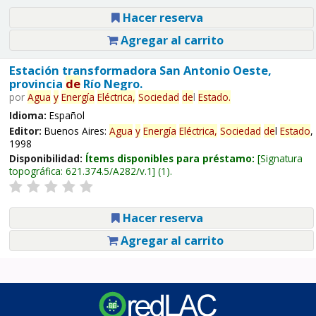
Hacer reserva
Agregar al carrito
Estación transformadora San Antonio Oeste,
provincia
de
Río Negro.
por
Agua
y
Energía
Eléctrica,
Sociedad
de
l
Estado
.
Idioma:
Español
Editor:
Buenos Aires:
Agua
y
Energía
Eléctrica,
Sociedad
de
l
Estado
,
1998
Disponibilidad:
Ítems disponibles para préstamo:
Signatura
topográfica:
621.374.5/A282/v.1
(1).
Hacer reserva
Agregar al carrito