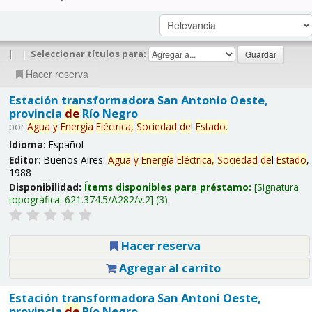
|
|
Seleccionar títulos para:
Hacer reserva
Estación transformadora San Antonio Oeste,
provincia
de
Río Negro
por
Agua
y
Energía
Eléctrica,
Sociedad
de
l
Estado
.
Idioma:
Español
Editor:
Buenos Aires:
Agua
y
Energía
Eléctrica,
Sociedad
de
l
Estado
,
1988
Disponibilidad:
Ítems disponibles para préstamo:
Signatura
topográfica:
621.374.5/A282/v.2
(3).
Hacer reserva
Agregar al carrito
Estación transformadora San Antoni Oeste,
provincia
de
Río Negro