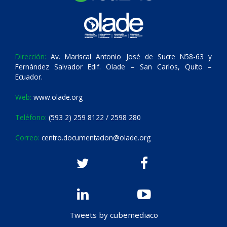
Dirección:
Av. Mariscal Antonio José de Sucre N58-63 y
Fernández Salvador Edif. Olade – San Carlos, Quito –
Ecuador.
Web:
www.olade.org
Teléfono:
(593 2) 259 8122 / 2598 280
Correo:
centro.documentacion@olade.org
Tweets by cubemediaco