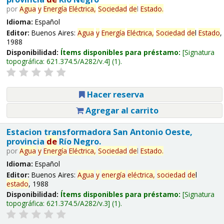
por
Agua
y
Energía
Eléctrica,
Sociedad
de
l
Estado
.
Idioma:
Español
Editor:
Buenos Aires:
Agua
y
Energía
Eléctrica,
Sociedad
de
l
Estado
,
1988
Disponibilidad:
Ítems disponibles para préstamo:
Signatura
topográfica:
621.374.5/A282/v.4
(1).
Hacer reserva
Agregar al carrito
Estacion transformadora San Antonio Oeste,
provincia
de
Río Negro.
por
Agua
y
Energía
Eléctrica,
Sociedad
de
l
Estado
.
Idioma:
Español
Editor:
Buenos Aires:
Agua
y
energía
eléctrica,
sociedad
de
l
estado
, 1988
Disponibilidad:
Ítems disponibles para préstamo:
Signatura
topográfica:
621.374.5/A282/v.3
(1).