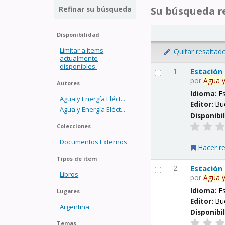
Refinar su búsqueda
Su búsqueda re
Disponibilidad
Limitar a ítems
Quitar resaltad
actualmente
disponibles.
1.
Estación
por
Agua
Autores
Idioma:
E
Agua y Energía Eléct...
Editor:
Bu
Agua y Energía Eléct...
Disponibi
Colecciones
Documentos Externos
Hacer r
Tipos de ítem
2.
Estación
Libros
por
Agua
Idioma:
E
Lugares
Editor:
Bu
Argentina
Disponibi
Temas