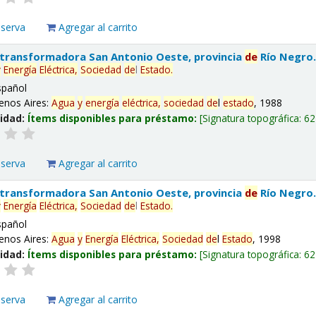
eserva
Agregar al carrito
 transformadora San Antonio Oeste, provincia
de
Río Negro
y
Energía
Eléctrica,
Sociedad
de
l
Estado
.
spañol
enos Aires:
Agua
y
energía
eléctrica,
sociedad
de
l
estado
, 1988
lidad:
Ítems disponibles para préstamo:
Signatura topográfica:
62
eserva
Agregar al carrito
 transformadora San Antonio Oeste, provincia
de
Río Negro
y
Energía
Eléctrica,
Sociedad
de
l
Estado
.
spañol
enos Aires:
Agua
y
Energía
Eléctrica,
Sociedad
de
l
Estado
, 1998
lidad:
Ítems disponibles para préstamo:
Signatura topográfica:
62
eserva
Agregar al carrito