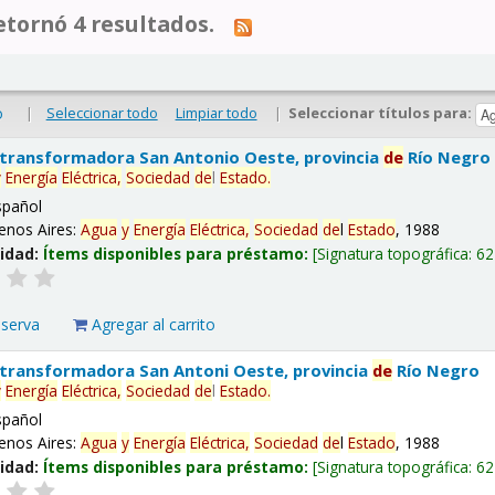
tornó 4 resultados.
|
Seleccionar todo
Limpiar todo
|
Seleccionar títulos para:
o
 transformadora San Antonio Oeste, provincia
de
Río Negro
y
Energía
Eléctrica,
Sociedad
de
l
Estado
.
spañol
enos Aires:
Agua
y
Energía
Eléctrica,
Sociedad
de
l
Estado
, 1988
lidad:
Ítems disponibles para préstamo:
Signatura topográfica:
62
eserva
Agregar al carrito
 transformadora San Antoni Oeste, provincia
de
Río Negro
y
Energía
Eléctrica,
Sociedad
de
l
Estado
.
spañol
enos Aires:
Agua
y
Energía
Eléctrica,
Sociedad
de
l
Estado
, 1988
lidad:
Ítems disponibles para préstamo:
Signatura topográfica:
62