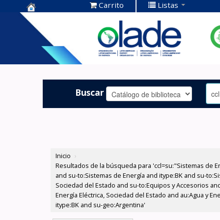
Carrito
Listas
Centro de
Documentación
OLADE -
Buscar
Inicio
›
Resultados de la búsqueda para 'ccl=su:"Sistemas de E
and su-to:Sistemas de Energía and itype:BK and su-to:Si
Sociedad del Estado and su-to:Equipos y Accesorios and
Energía Eléctrica, Sociedad del Estado and au:Agua y En
itype:BK and su-geo:Argentina'