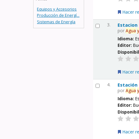
Equipos y Accesorios
Hacer r
Producción de Energí...
Sistemas de Energía
3.
Estacion
por
Agua
Idioma:
E
Editor:
Bu
Disponibi
Hacer r
4.
Estación
por
Agua
Idioma:
E
Editor:
Bu
Disponibi
Hacer r