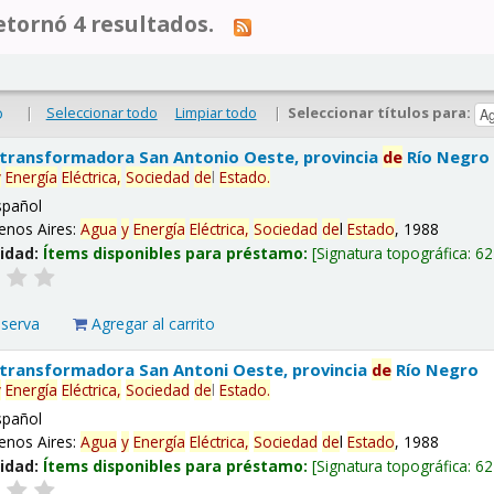
tornó 4 resultados.
|
Seleccionar todo
Limpiar todo
|
Seleccionar títulos para:
o
 transformadora San Antonio Oeste, provincia
de
Río Negro
y
Energía
Eléctrica,
Sociedad
de
l
Estado
.
spañol
enos Aires:
Agua
y
Energía
Eléctrica,
Sociedad
de
l
Estado
, 1988
lidad:
Ítems disponibles para préstamo:
Signatura topográfica:
62
eserva
Agregar al carrito
 transformadora San Antoni Oeste, provincia
de
Río Negro
y
Energía
Eléctrica,
Sociedad
de
l
Estado
.
spañol
enos Aires:
Agua
y
Energía
Eléctrica,
Sociedad
de
l
Estado
, 1988
lidad:
Ítems disponibles para préstamo:
Signatura topográfica:
62