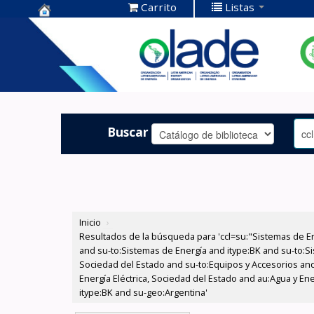
Carrito
Listas
Centro de
Documentación
OLADE -
Buscar
Inicio
›
Resultados de la búsqueda para 'ccl=su:"Sistemas de E
and su-to:Sistemas de Energía and itype:BK and su-to:Si
Sociedad del Estado and su-to:Equipos y Accesorios and
Energía Eléctrica, Sociedad del Estado and au:Agua y En
itype:BK and su-geo:Argentina'