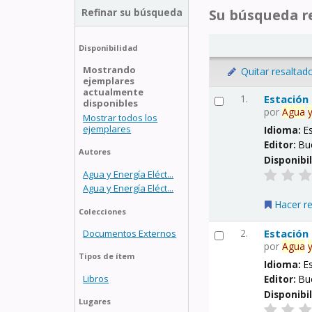
Refinar su búsqueda
Su búsqueda re
Disponibilidad
Mostrando
Quitar resaltad
ejemplares
actualmente
1.
Estación
disponibles
por
Agua
Mostrar todos los
ejemplares
Idioma:
E
Editor:
Bu
Autores
Disponibi
Agua y Energía Eléct...
Agua y Energía Eléct...
Hacer r
Colecciones
2.
Estación
Documentos Externos
por
Agua
Tipos de ítem
Idioma:
E
Libros
Editor:
Bu
Disponibi
Lugares