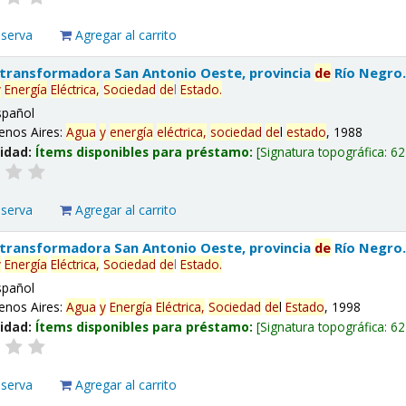
eserva
Agregar al carrito
 transformadora San Antonio Oeste, provincia
de
Río Negro
y
Energía
Eléctrica,
Sociedad
de
l
Estado
.
spañol
enos Aires:
Agua
y
energía
eléctrica,
sociedad
de
l
estado
, 1988
lidad:
Ítems disponibles para préstamo:
Signatura topográfica:
62
eserva
Agregar al carrito
 transformadora San Antonio Oeste, provincia
de
Río Negro
y
Energía
Eléctrica,
Sociedad
de
l
Estado
.
spañol
enos Aires:
Agua
y
Energía
Eléctrica,
Sociedad
de
l
Estado
, 1998
lidad:
Ítems disponibles para préstamo:
Signatura topográfica:
62
eserva
Agregar al carrito