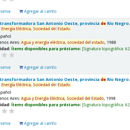
eserva
Agregar al carrito
 transformadora San Antonio Oeste, provincia
de
Río Negro
y
Energía
Eléctrica,
Sociedad
de
l
Estado
.
spañol
enos Aires:
Agua
y
energía
eléctrica,
sociedad
de
l
estado
, 1988
lidad:
Ítems disponibles para préstamo:
Signatura topográfica:
62
eserva
Agregar al carrito
 transformadora San Antonio Oeste, provincia
de
Río Negro
y
Energía
Eléctrica,
Sociedad
de
l
Estado
.
spañol
enos Aires:
Agua
y
Energía
Eléctrica,
Sociedad
de
l
Estado
, 1998
lidad:
Ítems disponibles para préstamo:
Signatura topográfica:
62
eserva
Agregar al carrito