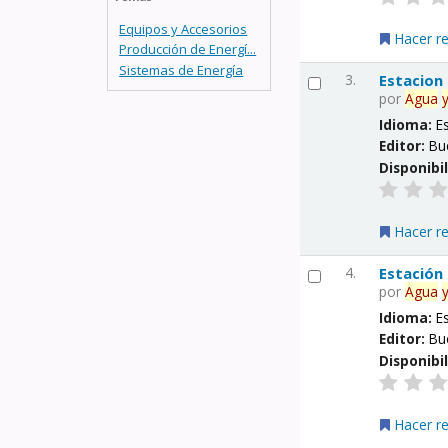
Equipos y Accesorios
Hacer r
Producción de Energí...
Sistemas de Energía
3.
Estacion
por
Agua
Idioma:
E
Editor:
Bu
Disponibi
Hacer r
4.
Estación
por
Agua
Idioma:
E
Editor:
Bu
Disponibi
Hacer r