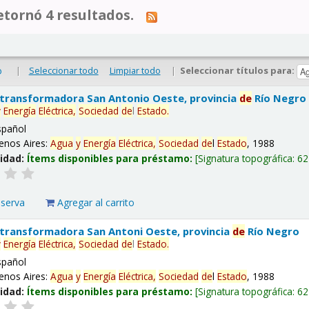
tornó 4 resultados.
|
Seleccionar todo
Limpiar todo
|
Seleccionar títulos para:
o
 transformadora San Antonio Oeste, provincia
de
Río Negro
y
Energía
Eléctrica,
Sociedad
de
l
Estado
.
spañol
enos Aires:
Agua
y
Energía
Eléctrica,
Sociedad
de
l
Estado
, 1988
lidad:
Ítems disponibles para préstamo:
Signatura topográfica:
62
eserva
Agregar al carrito
 transformadora San Antoni Oeste, provincia
de
Río Negro
y
Energía
Eléctrica,
Sociedad
de
l
Estado
.
spañol
enos Aires:
Agua
y
Energía
Eléctrica,
Sociedad
de
l
Estado
, 1988
lidad:
Ítems disponibles para préstamo:
Signatura topográfica:
62