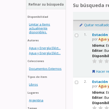
Refinar su búsqueda
Su búsqueda re
Disponibilidad
Limitar a ítems
Quitar resaltad
actualmente
disponibles.
1.
Estación
por
Agua
Autores
Idioma:
E
Agua y Energía Eléct...
Editor:
Bu
Agua y Energía Eléct...
Disponibi
Colecciones
Documentos Externos
Hacer r
Tipos de ítem
2.
Estación
Libros
por
Agua
Idioma:
E
Lugares
Editor:
Bu
Argentina
Disponibi
Temas