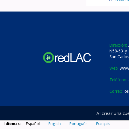
Dirección:
A
N58-63 y 
San Carlos
Web:
www.
Teléfono:
Correo:
ce
Al crear una cu
Idiomas:
Español
English
Português
Français