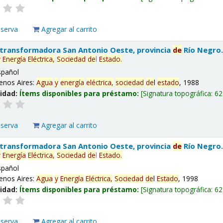
eserva
Agregar al carrito
 transformadora San Antonio Oeste, provincia
de
Río Negro
y
Energía
Eléctrica,
Sociedad
de
l
Estado
.
spañol
enos Aires:
Agua
y
energía
eléctrica,
sociedad
de
l
estado
, 1988
lidad:
Ítems disponibles para préstamo:
Signatura topográfica:
62
eserva
Agregar al carrito
 transformadora San Antonio Oeste, provincia
de
Río Negro
y
Energía
Eléctrica,
Sociedad
de
l
Estado
.
spañol
enos Aires:
Agua
y
Energía
Eléctrica,
Sociedad
de
l
Estado
, 1998
lidad:
Ítems disponibles para préstamo:
Signatura topográfica:
62
eserva
Agregar al carrito