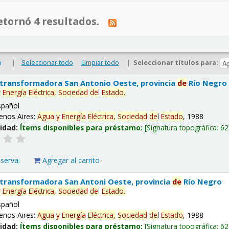
tornó 4 resultados.
|
Seleccionar todo
Limpiar todo
|
Seleccionar títulos para:
o
 transformadora San Antonio Oeste, provincia
de
Río Negro
y
Energía
Eléctrica,
Sociedad
de
l
Estado
.
spañol
enos Aires:
Agua
y
Energía
Eléctrica,
Sociedad
de
l
Estado
, 1988
lidad:
Ítems disponibles para préstamo:
Signatura topográfica:
62
eserva
Agregar al carrito
 transformadora San Antoni Oeste, provincia
de
Río Negro
y
Energía
Eléctrica,
Sociedad
de
l
Estado
.
spañol
enos Aires:
Agua
y
Energía
Eléctrica,
Sociedad
de
l
Estado
, 1988
lidad:
Ítems disponibles para préstamo:
Signatura topográfica:
62