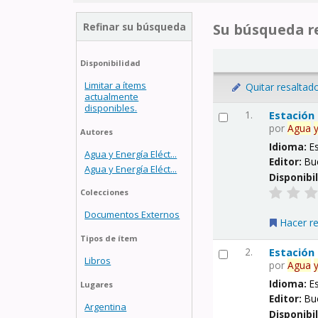
Refinar su búsqueda
Su búsqueda re
Disponibilidad
Limitar a ítems
Quitar resaltad
actualmente
disponibles.
1.
Estación
por
Agua
Autores
Idioma:
E
Agua y Energía Eléct...
Editor:
Bu
Agua y Energía Eléct...
Disponibi
Colecciones
Documentos Externos
Hacer r
Tipos de ítem
2.
Estación
Libros
por
Agua
Idioma:
E
Lugares
Editor:
Bu
Argentina
Disponibi