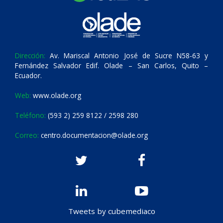
Dirección:
Av. Mariscal Antonio José de Sucre N58-63 y
Fernández Salvador Edif. Olade – San Carlos, Quito –
Ecuador.
Web:
www.olade.org
Teléfono:
(593 2) 259 8122 / 2598 280
Correo:
centro.documentacion@olade.org
Tweets by cubemediaco