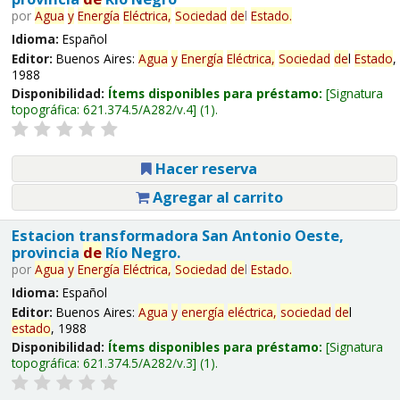
por
Agua
y
Energía
Eléctrica,
Sociedad
de
l
Estado
.
Idioma:
Español
Editor:
Buenos Aires:
Agua
y
Energía
Eléctrica,
Sociedad
de
l
Estado
,
1988
Disponibilidad:
Ítems disponibles para préstamo:
Signatura
topográfica:
621.374.5/A282/v.4
(1).
Hacer reserva
Agregar al carrito
Estacion transformadora San Antonio Oeste,
provincia
de
Río Negro.
por
Agua
y
Energía
Eléctrica,
Sociedad
de
l
Estado
.
Idioma:
Español
Editor:
Buenos Aires:
Agua
y
energía
eléctrica,
sociedad
de
l
estado
, 1988
Disponibilidad:
Ítems disponibles para préstamo:
Signatura
topográfica:
621.374.5/A282/v.3
(1).