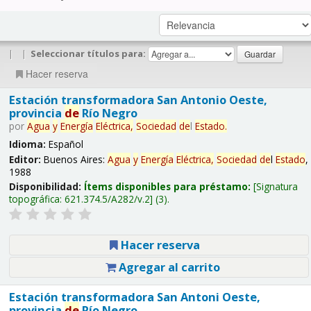
|
|
Seleccionar títulos para:
Hacer reserva
Estación transformadora San Antonio Oeste,
provincia
de
Río Negro
por
Agua
y
Energía
Eléctrica,
Sociedad
de
l
Estado
.
Idioma:
Español
Editor:
Buenos Aires:
Agua
y
Energía
Eléctrica,
Sociedad
de
l
Estado
,
1988
Disponibilidad:
Ítems disponibles para préstamo:
Signatura
topográfica:
621.374.5/A282/v.2
(3).
Hacer reserva
Agregar al carrito
Estación transformadora San Antoni Oeste,
provincia
de
Río Negro