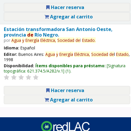
Hacer reserva
Agregar al carrito
Estación transformadora San Antonio Oeste,
provincia
de
Río Negro.
por
Agua
y
Energía
Eléctrica,
Sociedad
de
l
Estado
.
Idioma:
Español
Editor:
Buenos Aires:
Agua
y
Energía
Eléctrica,
Sociedad
de
l
Estado
,
1998
Disponibilidad:
Ítems disponibles para préstamo:
Signatura
topográfica:
621.374.5/A282/v.1
(1).
Hacer reserva
Agregar al carrito