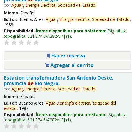
por
Agua
y
Energía
Eléctrica,
Sociedad
de
l
Estado
.
Idioma:
Español
Editor:
Buenos Aires:
Agua
y
Energía
Eléctrica,
Sociedad
de
l
Estado
,
1988
Disponibilidad:
Ítems disponibles para préstamo:
Signatura
topográfica:
621.374.5/A282/v.4
(1).
Hacer reserva
Agregar al carrito
Estacion transformadora San Antonio Oeste,
provincia
de
Río Negro.
por
Agua
y
Energía
Eléctrica,
Sociedad
de
l
Estado
.
Idioma:
Español
Editor:
Buenos Aires:
Agua
y
energía
eléctrica,
sociedad
de
l
estado
, 1988
Disponibilidad:
Ítems disponibles para préstamo:
Signatura
topográfica:
621.374.5/A282/v.3
(1).