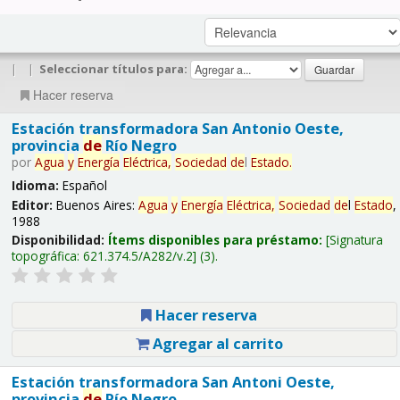
|
|
Seleccionar títulos para:
Hacer reserva
Estación transformadora San Antonio Oeste,
provincia
de
Río Negro
por
Agua
y
Energía
Eléctrica,
Sociedad
de
l
Estado
.
Idioma:
Español
Editor:
Buenos Aires:
Agua
y
Energía
Eléctrica,
Sociedad
de
l
Estado
,
1988
Disponibilidad:
Ítems disponibles para préstamo:
Signatura
topográfica:
621.374.5/A282/v.2
(3).
Hacer reserva
Agregar al carrito
Estación transformadora San Antoni Oeste,
provincia
de
Río Negro