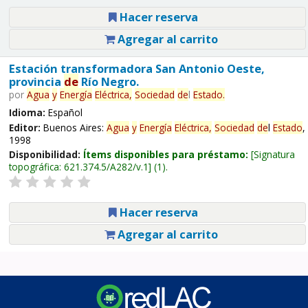
Hacer reserva
Agregar al carrito
Estación transformadora San Antonio Oeste,
provincia
de
Río Negro.
por
Agua
y
Energía
Eléctrica,
Sociedad
de
l
Estado
.
Idioma:
Español
Editor:
Buenos Aires:
Agua
y
Energía
Eléctrica,
Sociedad
de
l
Estado
,
1998
Disponibilidad:
Ítems disponibles para préstamo:
Signatura
topográfica:
621.374.5/A282/v.1
(1).
Hacer reserva
Agregar al carrito