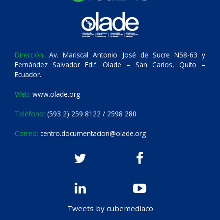
Dirección:
Av. Mariscal Antonio José de Sucre N58-63 y
Fernández Salvador Edif. Olade – San Carlos, Quito –
Ecuador.
Web:
www.olade.org
Teléfono:
(593 2) 259 8122 / 2598 280
Correo:
centro.documentacion@olade.org
Tweets by cubemediaco