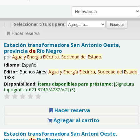
|
|
Seleccionar títulos para:
Hacer reserva
Estación transformadora San Antonio Oeste,
provincia
de
Río Negro
por
Agua
y
Energía
Eléctrica,
Sociedad
de
l
Estado
.
Idioma:
Español
Editor:
Buenos Aires:
Agua
y
Energía
Eléctrica,
Sociedad
de
l
Estado
,
1988
Disponibilidad:
Ítems disponibles para préstamo:
Signatura
topográfica:
621.374.5/A282/v.2
(3).
Hacer reserva
Agregar al carrito
Estación transformadora San Antoni Oeste,
provincia
de
Río Negro