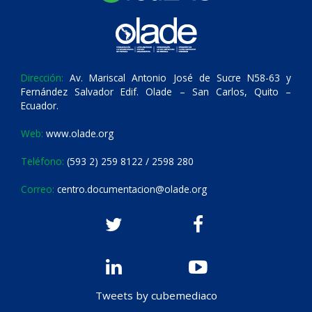
Dirección:
Av. Mariscal Antonio José de Sucre N58-63 y
Fernández Salvador Edif. Olade – San Carlos, Quito –
Ecuador.
Web:
www.olade.org
Teléfono:
(593 2) 259 8122 / 2598 280
Correo:
centro.documentacion@olade.org
Tweets by cubemediaco