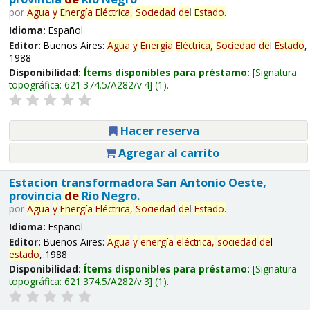
por
Agua
y
Energía
Eléctrica,
Sociedad
de
l
Estado
.
Idioma:
Español
Editor:
Buenos Aires:
Agua
y
Energía
Eléctrica,
Sociedad
de
l
Estado
,
1988
Disponibilidad:
Ítems disponibles para préstamo:
Signatura
topográfica:
621.374.5/A282/v.4
(1).
Hacer reserva
Agregar al carrito
Estacion transformadora San Antonio Oeste,
provincia
de
Río Negro.
por
Agua
y
Energía
Eléctrica,
Sociedad
de
l
Estado
.
Idioma:
Español
Editor:
Buenos Aires:
Agua
y
energía
eléctrica,
sociedad
de
l
estado
, 1988
Disponibilidad:
Ítems disponibles para préstamo:
Signatura
topográfica:
621.374.5/A282/v.3
(1).