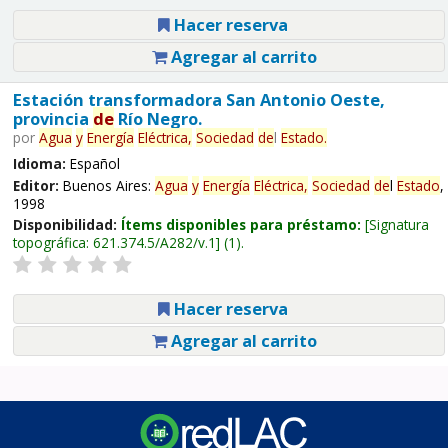
Hacer reserva
Agregar al carrito
Estación transformadora San Antonio Oeste,
provincia
de
Río Negro.
por
Agua
y
Energía
Eléctrica,
Sociedad
de
l
Estado
.
Idioma:
Español
Editor:
Buenos Aires:
Agua
y
Energía
Eléctrica,
Sociedad
de
l
Estado
,
1998
Disponibilidad:
Ítems disponibles para préstamo:
Signatura
topográfica:
621.374.5/A282/v.1
(1).
Hacer reserva
Agregar al carrito