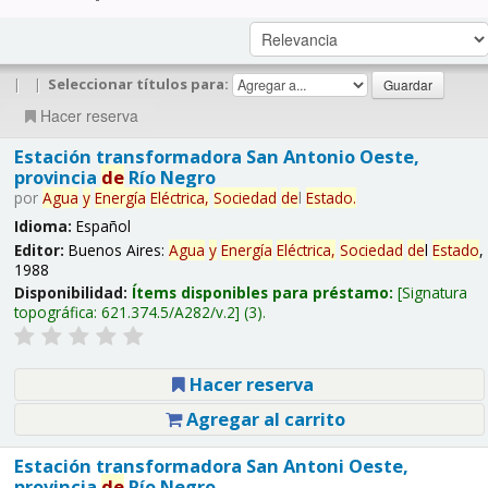
|
|
Seleccionar títulos para:
Hacer reserva
Estación transformadora San Antonio Oeste,
provincia
de
Río Negro
por
Agua
y
Energía
Eléctrica,
Sociedad
de
l
Estado
.
Idioma:
Español
Editor:
Buenos Aires:
Agua
y
Energía
Eléctrica,
Sociedad
de
l
Estado
,
1988
Disponibilidad:
Ítems disponibles para préstamo:
Signatura
topográfica:
621.374.5/A282/v.2
(3).
Hacer reserva
Agregar al carrito
Estación transformadora San Antoni Oeste,
provincia
de
Río Negro