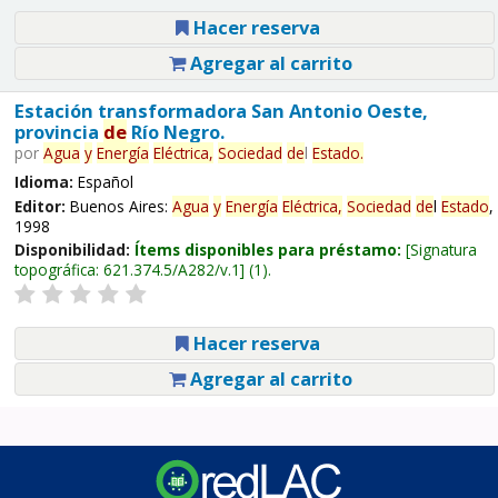
Hacer reserva
Agregar al carrito
Estación transformadora San Antonio Oeste,
provincia
de
Río Negro.
por
Agua
y
Energía
Eléctrica,
Sociedad
de
l
Estado
.
Idioma:
Español
Editor:
Buenos Aires:
Agua
y
Energía
Eléctrica,
Sociedad
de
l
Estado
,
1998
Disponibilidad:
Ítems disponibles para préstamo:
Signatura
topográfica:
621.374.5/A282/v.1
(1).
Hacer reserva
Agregar al carrito