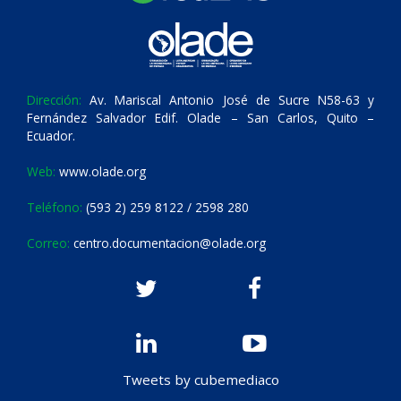
Dirección:
Av. Mariscal Antonio José de Sucre N58-63 y
Fernández Salvador Edif. Olade – San Carlos, Quito –
Ecuador.
Web:
www.olade.org
Teléfono:
(593 2) 259 8122 / 2598 280
Correo:
centro.documentacion@olade.org
Tweets by cubemediaco