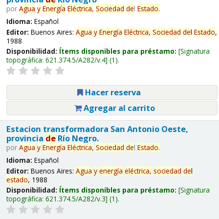
por
Agua
y
Energía
Eléctrica,
Sociedad
de
l
Estado
.
Idioma:
Español
Editor:
Buenos Aires:
Agua
y
Energía
Eléctrica,
Sociedad
de
l
Estado
,
1988
Disponibilidad:
Ítems disponibles para préstamo:
Signatura
topográfica:
621.374.5/A282/v.4
(1).
Hacer reserva
Agregar al carrito
Estacion transformadora San Antonio Oeste,
provincia
de
Río Negro.
por
Agua
y
Energía
Eléctrica,
Sociedad
de
l
Estado
.
Idioma:
Español
Editor:
Buenos Aires:
Agua
y
energía
eléctrica,
sociedad
de
l
estado
, 1988
Disponibilidad:
Ítems disponibles para préstamo:
Signatura
topográfica:
621.374.5/A282/v.3
(1).