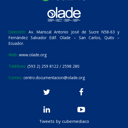
Dirección:
Av. Mariscal Antonio José de Sucre N58-63 y
Fernández Salvador Edif. Olade – San Carlos, Quito –
Ecuador.
Web:
www.olade.org
Teléfono:
(593 2) 259 8122 / 2598 280
Correo:
centro.documentacion@olade.org
Tweets by cubemediaco