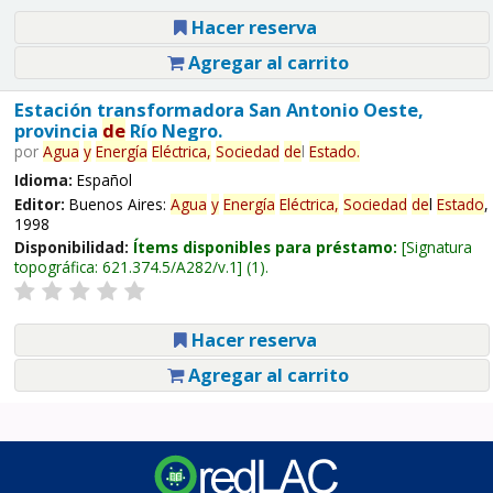
Hacer reserva
Agregar al carrito
Estación transformadora San Antonio Oeste,
provincia
de
Río Negro.
por
Agua
y
Energía
Eléctrica,
Sociedad
de
l
Estado
.
Idioma:
Español
Editor:
Buenos Aires:
Agua
y
Energía
Eléctrica,
Sociedad
de
l
Estado
,
1998
Disponibilidad:
Ítems disponibles para préstamo:
Signatura
topográfica:
621.374.5/A282/v.1
(1).
Hacer reserva
Agregar al carrito