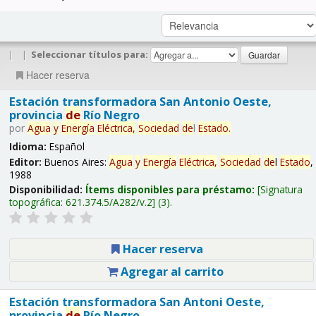
|
|
Seleccionar títulos para:
Hacer reserva
Estación transformadora San Antonio Oeste,
provincia
de
Río Negro
por
Agua
y
Energía
Eléctrica,
Sociedad
de
l
Estado
.
Idioma:
Español
Editor:
Buenos Aires:
Agua
y
Energía
Eléctrica,
Sociedad
de
l
Estado
,
1988
Disponibilidad:
Ítems disponibles para préstamo:
Signatura
topográfica:
621.374.5/A282/v.2
(3).
Hacer reserva
Agregar al carrito
Estación transformadora San Antoni Oeste,
provincia
de
Río Negro