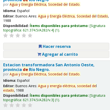
por
Agua
y
Energía
Eléctrica,
Sociedad
de
l
Estado
.
Idioma:
Español
Editor:
Buenos Aires:
Agua
y
Energía
Eléctrica,
Sociedad
de
l
Estado
,
1988
Disponibilidad:
Ítems disponibles para préstamo:
Signatura
topográfica:
621.374.5/A282/v.4
(1).
Hacer reserva
Agregar al carrito
Estacion transformadora San Antonio Oeste,
provincia
de
Río Negro.
por
Agua
y
Energía
Eléctrica,
Sociedad
de
l
Estado
.
Idioma:
Español
Editor:
Buenos Aires:
Agua
y
energía
eléctrica,
sociedad
de
l
estado
, 1988
Disponibilidad:
Ítems disponibles para préstamo:
Signatura
topográfica:
621.374.5/A282/v.3
(1).