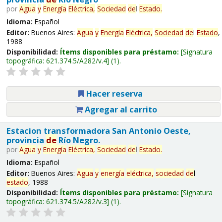
por
Agua
y
Energía
Eléctrica,
Sociedad
de
l
Estado
.
Idioma:
Español
Editor:
Buenos Aires:
Agua
y
Energía
Eléctrica,
Sociedad
de
l
Estado
,
1988
Disponibilidad:
Ítems disponibles para préstamo:
Signatura
topográfica:
621.374.5/A282/v.4
(1).
Hacer reserva
Agregar al carrito
Estacion transformadora San Antonio Oeste,
provincia
de
Río Negro.
por
Agua
y
Energía
Eléctrica,
Sociedad
de
l
Estado
.
Idioma:
Español
Editor:
Buenos Aires:
Agua
y
energía
eléctrica,
sociedad
de
l
estado
, 1988
Disponibilidad:
Ítems disponibles para préstamo:
Signatura
topográfica:
621.374.5/A282/v.3
(1).