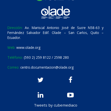
Dirección:
Av. Mariscal Antonio José de Sucre N58-63 y
Fernández Salvador Edif. Olade – San Carlos, Quito –
Ecuador.
Web:
www.olade.org
Teléfono:
(593 2) 259 8122 / 2598 280
Correo:
centro.documentacion@olade.org
Tweets by cubemediaco