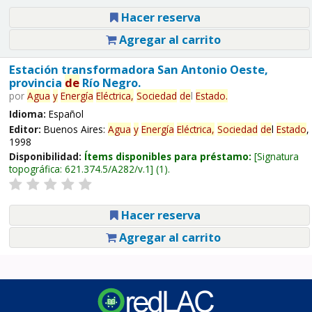
Hacer reserva
Agregar al carrito
Estación transformadora San Antonio Oeste,
provincia
de
Río Negro.
por
Agua
y
Energía
Eléctrica,
Sociedad
de
l
Estado
.
Idioma:
Español
Editor:
Buenos Aires:
Agua
y
Energía
Eléctrica,
Sociedad
de
l
Estado
,
1998
Disponibilidad:
Ítems disponibles para préstamo:
Signatura
topográfica:
621.374.5/A282/v.1
(1).
Hacer reserva
Agregar al carrito