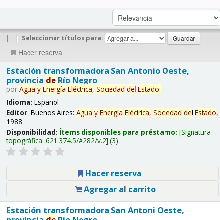
|
|
Seleccionar títulos para:
Hacer reserva
Estación transformadora San Antonio Oeste,
provincia
de
Río Negro
por
Agua
y
Energía
Eléctrica,
Sociedad
de
l
Estado
.
Idioma:
Español
Editor:
Buenos Aires:
Agua
y
Energía
Eléctrica,
Sociedad
de
l
Estado
,
1988
Disponibilidad:
Ítems disponibles para préstamo:
Signatura
topográfica:
621.374.5/A282/v.2
(3).
Hacer reserva
Agregar al carrito
Estación transformadora San Antoni Oeste,
provincia
de
Río Negro