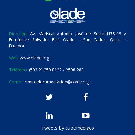
Dirección:
Av. Mariscal Antonio José de Sucre N58-63 y
Fernández Salvador Edif. Olade – San Carlos, Quito –
Ecuador.
Web:
www.olade.org
Teléfono:
(593 2) 259 8122 / 2598 280
Correo:
centro.documentacion@olade.org
Tweets by cubemediaco