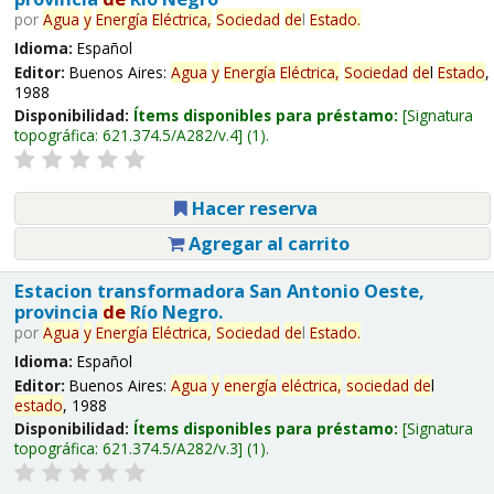
por
Agua
y
Energía
Eléctrica,
Sociedad
de
l
Estado
.
Idioma:
Español
Editor:
Buenos Aires:
Agua
y
Energía
Eléctrica,
Sociedad
de
l
Estado
,
1988
Disponibilidad:
Ítems disponibles para préstamo:
Signatura
topográfica:
621.374.5/A282/v.4
(1).
Hacer reserva
Agregar al carrito
Estacion transformadora San Antonio Oeste,
provincia
de
Río Negro.
por
Agua
y
Energía
Eléctrica,
Sociedad
de
l
Estado
.
Idioma:
Español
Editor:
Buenos Aires:
Agua
y
energía
eléctrica,
sociedad
de
l
estado
, 1988
Disponibilidad:
Ítems disponibles para préstamo:
Signatura
topográfica:
621.374.5/A282/v.3
(1).