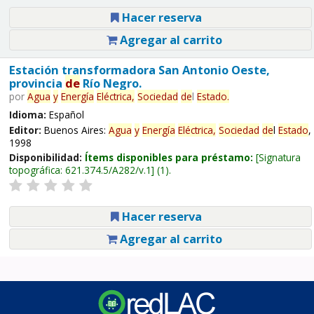
Hacer reserva
Agregar al carrito
Estación transformadora San Antonio Oeste,
provincia
de
Río Negro.
por
Agua
y
Energía
Eléctrica,
Sociedad
de
l
Estado
.
Idioma:
Español
Editor:
Buenos Aires:
Agua
y
Energía
Eléctrica,
Sociedad
de
l
Estado
,
1998
Disponibilidad:
Ítems disponibles para préstamo:
Signatura
topográfica:
621.374.5/A282/v.1
(1).
Hacer reserva
Agregar al carrito