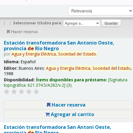
|
|
Seleccionar títulos para:
Hacer reserva
Estación transformadora San Antonio Oeste,
provincia
de
Río Negro
por
Agua
y
Energía
Eléctrica,
Sociedad
de
l
Estado
.
Idioma:
Español
Editor:
Buenos Aires:
Agua
y
Energía
Eléctrica,
Sociedad
de
l
Estado
,
1988
Disponibilidad:
Ítems disponibles para préstamo:
Signatura
topográfica:
621.374.5/A282/v.2
(3).
Hacer reserva
Agregar al carrito
Estación transformadora San Antoni Oeste,
provincia
de
Río Negro