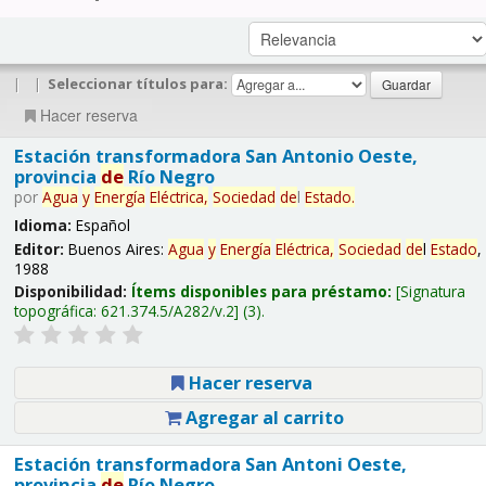
|
|
Seleccionar títulos para:
Hacer reserva
Estación transformadora San Antonio Oeste,
provincia
de
Río Negro
por
Agua
y
Energía
Eléctrica,
Sociedad
de
l
Estado
.
Idioma:
Español
Editor:
Buenos Aires:
Agua
y
Energía
Eléctrica,
Sociedad
de
l
Estado
,
1988
Disponibilidad:
Ítems disponibles para préstamo:
Signatura
topográfica:
621.374.5/A282/v.2
(3).
Hacer reserva
Agregar al carrito
Estación transformadora San Antoni Oeste,
provincia
de
Río Negro