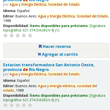
por
Agua
y
Energía
Eléctrica,
Sociedad
de
l
Estado
.
Idioma:
Español
Editor:
Buenos Aires:
Agua
y
Energía
Eléctrica,
Sociedad
de
l
Estado
,
1988
Disponibilidad:
Ítems disponibles para préstamo:
Signatura
topográfica:
621.374.5/A282/v.4
(1).
Hacer reserva
Agregar al carrito
Estacion transformadora San Antonio Oeste,
provincia
de
Río Negro.
por
Agua
y
Energía
Eléctrica,
Sociedad
de
l
Estado
.
Idioma:
Español
Editor:
Buenos Aires:
Agua
y
energía
eléctrica,
sociedad
de
l
estado
, 1988
Disponibilidad:
Ítems disponibles para préstamo:
Signatura
topográfica:
621.374.5/A282/v.3
(1).