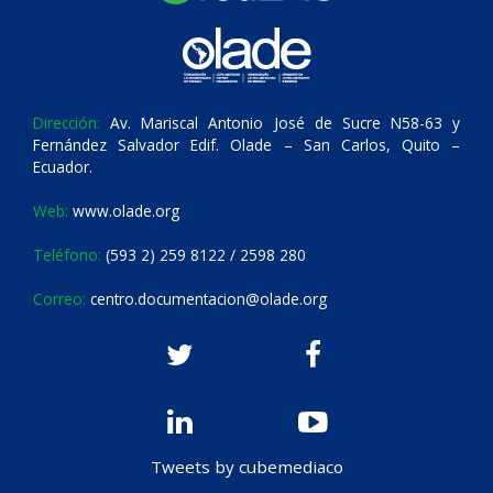
Dirección:
Av. Mariscal Antonio José de Sucre N58-63 y
Fernández Salvador Edif. Olade – San Carlos, Quito –
Ecuador.
Web:
www.olade.org
Teléfono:
(593 2) 259 8122 / 2598 280
Correo:
centro.documentacion@olade.org
Tweets by cubemediaco