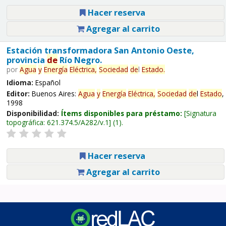
Hacer reserva
Agregar al carrito
Estación transformadora San Antonio Oeste,
provincia
de
Río Negro.
por
Agua
y
Energía
Eléctrica,
Sociedad
de
l
Estado
.
Idioma:
Español
Editor:
Buenos Aires:
Agua
y
Energía
Eléctrica,
Sociedad
de
l
Estado
,
1998
Disponibilidad:
Ítems disponibles para préstamo:
Signatura
topográfica:
621.374.5/A282/v.1
(1).
Hacer reserva
Agregar al carrito