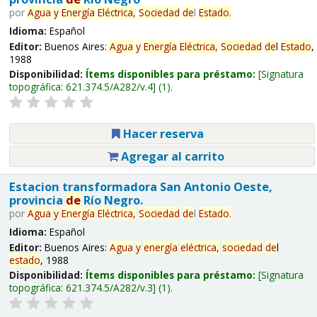
por
Agua
y
Energía
Eléctrica,
Sociedad
de
l
Estado
.
Idioma:
Español
Editor:
Buenos Aires:
Agua
y
Energía
Eléctrica,
Sociedad
de
l
Estado
,
1988
Disponibilidad:
Ítems disponibles para préstamo:
Signatura
topográfica:
621.374.5/A282/v.4
(1).
Hacer reserva
Agregar al carrito
Estacion transformadora San Antonio Oeste,
provincia
de
Río Negro.
por
Agua
y
Energía
Eléctrica,
Sociedad
de
l
Estado
.
Idioma:
Español
Editor:
Buenos Aires:
Agua
y
energía
eléctrica,
sociedad
de
l
estado
, 1988
Disponibilidad:
Ítems disponibles para préstamo:
Signatura
topográfica:
621.374.5/A282/v.3
(1).