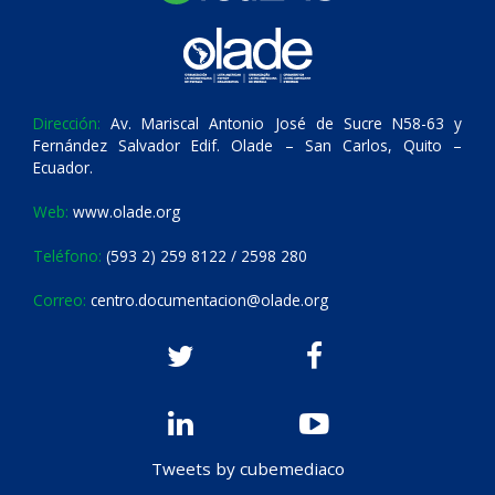
Dirección:
Av. Mariscal Antonio José de Sucre N58-63 y
Fernández Salvador Edif. Olade – San Carlos, Quito –
Ecuador.
Web:
www.olade.org
Teléfono:
(593 2) 259 8122 / 2598 280
Correo:
centro.documentacion@olade.org
Tweets by cubemediaco