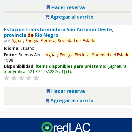
Hacer reserva
Agregar al carrito
Estación transformadora San Antonio Oeste,
provincia
de
Río Negro.
por
Agua
y
Energía
Eléctrica,
Sociedad
de
l
Estado
.
Idioma:
Español
Editor:
Buenos Aires:
Agua
y
Energía
Eléctrica,
Sociedad
de
l
Estado
,
1998
Disponibilidad:
Ítems disponibles para préstamo:
Signatura
topográfica:
621.374.5/A282/v.1
(1).
Hacer reserva
Agregar al carrito