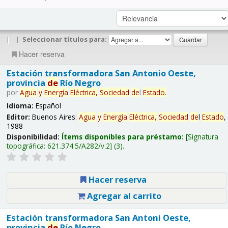
|
|
Seleccionar títulos para:
Hacer reserva
Estación transformadora San Antonio Oeste,
provincia
de
Río Negro
por
Agua
y
Energía
Eléctrica,
Sociedad
de
l
Estado
.
Idioma:
Español
Editor:
Buenos Aires:
Agua
y
Energía
Eléctrica,
Sociedad
de
l
Estado
,
1988
Disponibilidad:
Ítems disponibles para préstamo:
Signatura
topográfica:
621.374.5/A282/v.2
(3).
Hacer reserva
Agregar al carrito
Estación transformadora San Antoni Oeste,
provincia
de
Río Negro