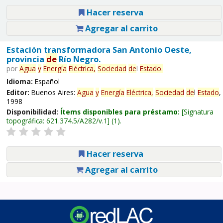
Hacer reserva
Agregar al carrito
Estación transformadora San Antonio Oeste,
provincia
de
Río Negro.
por
Agua
y
Energía
Eléctrica,
Sociedad
de
l
Estado
.
Idioma:
Español
Editor:
Buenos Aires:
Agua
y
Energía
Eléctrica,
Sociedad
de
l
Estado
,
1998
Disponibilidad:
Ítems disponibles para préstamo:
Signatura
topográfica:
621.374.5/A282/v.1
(1).
Hacer reserva
Agregar al carrito