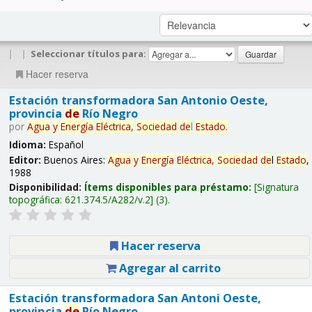
|
|
Seleccionar títulos para:
Hacer reserva
Estación transformadora San Antonio Oeste,
provincia
de
Río Negro
por
Agua
y
Energía
Eléctrica,
Sociedad
de
l
Estado
.
Idioma:
Español
Editor:
Buenos Aires:
Agua
y
Energía
Eléctrica,
Sociedad
de
l
Estado
,
1988
Disponibilidad:
Ítems disponibles para préstamo:
Signatura
topográfica:
621.374.5/A282/v.2
(3).
Hacer reserva
Agregar al carrito
Estación transformadora San Antoni Oeste,
provincia
de
Río Negro