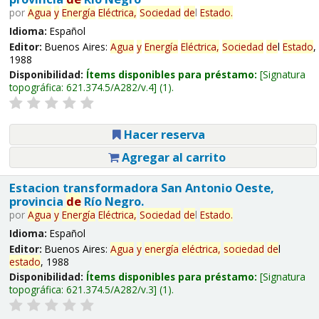
por
Agua
y
Energía
Eléctrica,
Sociedad
de
l
Estado
.
Idioma:
Español
Editor:
Buenos Aires:
Agua
y
Energía
Eléctrica,
Sociedad
de
l
Estado
,
1988
Disponibilidad:
Ítems disponibles para préstamo:
Signatura
topográfica:
621.374.5/A282/v.4
(1).
Hacer reserva
Agregar al carrito
Estacion transformadora San Antonio Oeste,
provincia
de
Río Negro.
por
Agua
y
Energía
Eléctrica,
Sociedad
de
l
Estado
.
Idioma:
Español
Editor:
Buenos Aires:
Agua
y
energía
eléctrica,
sociedad
de
l
estado
, 1988
Disponibilidad:
Ítems disponibles para préstamo:
Signatura
topográfica:
621.374.5/A282/v.3
(1).