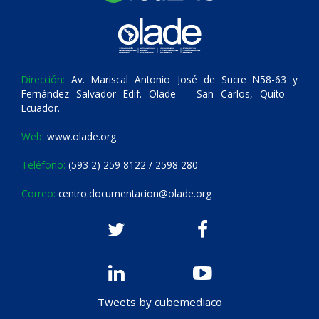
Dirección:
Av. Mariscal Antonio José de Sucre N58-63 y
Fernández Salvador Edif. Olade – San Carlos, Quito –
Ecuador.
Web:
www.olade.org
Teléfono:
(593 2) 259 8122 / 2598 280
Correo:
centro.documentacion@olade.org
Tweets by cubemediaco