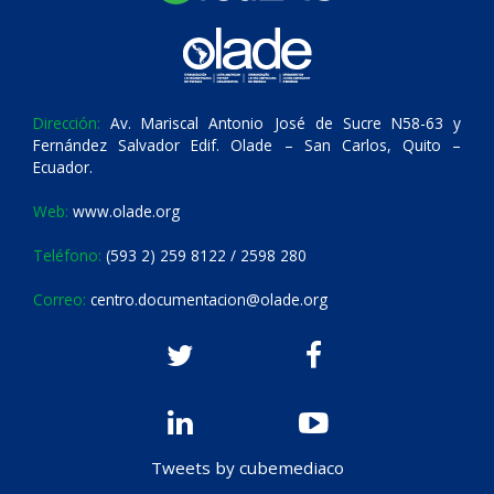
Dirección:
Av. Mariscal Antonio José de Sucre N58-63 y
Fernández Salvador Edif. Olade – San Carlos, Quito –
Ecuador.
Web:
www.olade.org
Teléfono:
(593 2) 259 8122 / 2598 280
Correo:
centro.documentacion@olade.org
Tweets by cubemediaco