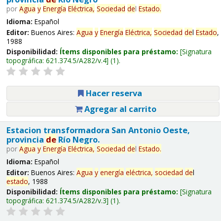
por
Agua
y
Energía
Eléctrica,
Sociedad
de
l
Estado
.
Idioma:
Español
Editor:
Buenos Aires:
Agua
y
Energía
Eléctrica,
Sociedad
de
l
Estado
,
1988
Disponibilidad:
Ítems disponibles para préstamo:
Signatura
topográfica:
621.374.5/A282/v.4
(1).
Hacer reserva
Agregar al carrito
Estacion transformadora San Antonio Oeste,
provincia
de
Río Negro.
por
Agua
y
Energía
Eléctrica,
Sociedad
de
l
Estado
.
Idioma:
Español
Editor:
Buenos Aires:
Agua
y
energía
eléctrica,
sociedad
de
l
estado
, 1988
Disponibilidad:
Ítems disponibles para préstamo:
Signatura
topográfica:
621.374.5/A282/v.3
(1).