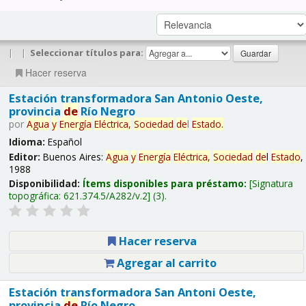
|
|
Seleccionar títulos para:
Hacer reserva
Estación transformadora San Antonio Oeste,
provincia
de
Río Negro
por
Agua
y
Energía
Eléctrica,
Sociedad
de
l
Estado
.
Idioma:
Español
Editor:
Buenos Aires:
Agua
y
Energía
Eléctrica,
Sociedad
de
l
Estado
,
1988
Disponibilidad:
Ítems disponibles para préstamo:
Signatura
topográfica:
621.374.5/A282/v.2
(3).
Hacer reserva
Agregar al carrito
Estación transformadora San Antoni Oeste,
provincia
de
Río Negro