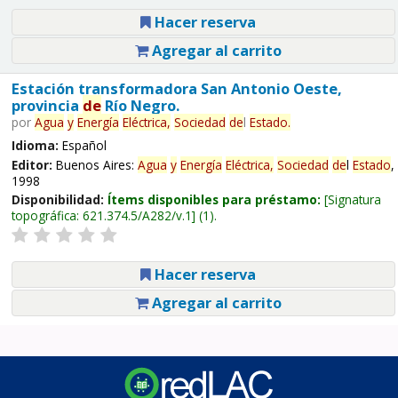
Hacer reserva
Agregar al carrito
Estación transformadora San Antonio Oeste,
provincia
de
Río Negro.
por
Agua
y
Energía
Eléctrica,
Sociedad
de
l
Estado
.
Idioma:
Español
Editor:
Buenos Aires:
Agua
y
Energía
Eléctrica,
Sociedad
de
l
Estado
,
1998
Disponibilidad:
Ítems disponibles para préstamo:
Signatura
topográfica:
621.374.5/A282/v.1
(1).
Hacer reserva
Agregar al carrito