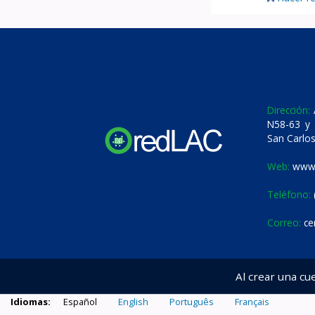
Dirección:
A
N58-63 y 
San Carlos
Web:
www.
Teléfono:
Correo:
ce
Al crear una cu
Idiomas:
Español
English
Português
Français