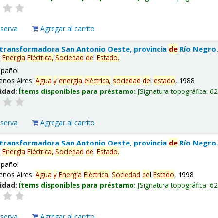
eserva
Agregar al carrito
 transformadora San Antonio Oeste, provincia
de
Río Negro
y
Energía
Eléctrica,
Sociedad
de
l
Estado
.
spañol
enos Aires:
Agua
y
energía
eléctrica,
sociedad
de
l
estado
, 1988
lidad:
Ítems disponibles para préstamo:
Signatura topográfica:
62
eserva
Agregar al carrito
 transformadora San Antonio Oeste, provincia
de
Río Negro
y
Energía
Eléctrica,
Sociedad
de
l
Estado
.
spañol
enos Aires:
Agua
y
Energía
Eléctrica,
Sociedad
de
l
Estado
, 1998
lidad:
Ítems disponibles para préstamo:
Signatura topográfica:
62
eserva
Agregar al carrito