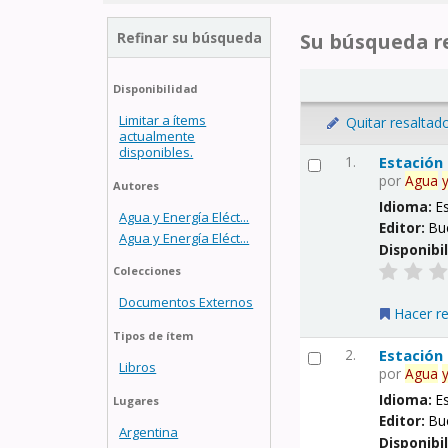
Refinar su búsqueda
Su búsqueda re
Disponibilidad
Limitar a ítems
Quitar resaltad
actualmente
disponibles.
1.
Estación
por
Agua
Autores
Idioma:
E
Agua y Energía Eléct...
Editor:
Bu
Agua y Energía Eléct...
Disponibi
Colecciones
Documentos Externos
Hacer r
Tipos de ítem
2.
Estación
Libros
por
Agua
Idioma:
E
Lugares
Editor:
Bu
Argentina
Disponibi