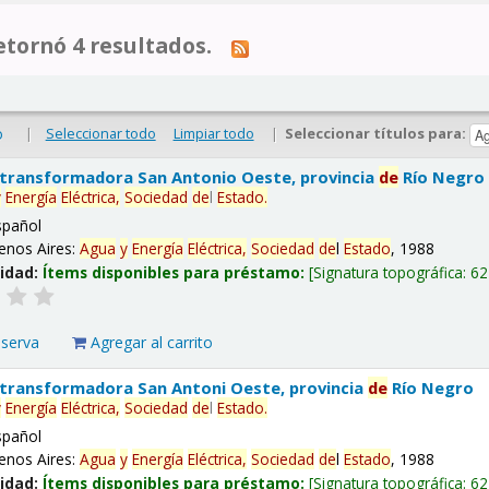
tornó 4 resultados.
|
Seleccionar todo
Limpiar todo
|
Seleccionar títulos para:
o
 transformadora San Antonio Oeste, provincia
de
Río Negro
y
Energía
Eléctrica,
Sociedad
de
l
Estado
.
spañol
enos Aires:
Agua
y
Energía
Eléctrica,
Sociedad
de
l
Estado
, 1988
lidad:
Ítems disponibles para préstamo:
Signatura topográfica:
62
eserva
Agregar al carrito
 transformadora San Antoni Oeste, provincia
de
Río Negro
y
Energía
Eléctrica,
Sociedad
de
l
Estado
.
spañol
enos Aires:
Agua
y
Energía
Eléctrica,
Sociedad
de
l
Estado
, 1988
lidad:
Ítems disponibles para préstamo:
Signatura topográfica:
62