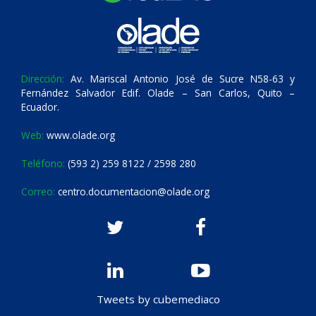
Dirección:
Av. Mariscal Antonio José de Sucre N58-63 y
Fernández Salvador Edif. Olade – San Carlos, Quito –
Ecuador.
Web:
www.olade.org
Teléfono:
(593 2) 259 8122 / 2598 280
Correo:
centro.documentacion@olade.org
Tweets by cubemediaco