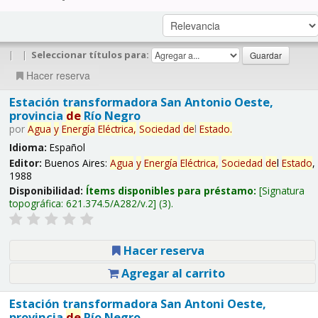
|
|
Seleccionar títulos para:
Hacer reserva
Estación transformadora San Antonio Oeste,
provincia
de
Río Negro
por
Agua
y
Energía
Eléctrica,
Sociedad
de
l
Estado
.
Idioma:
Español
Editor:
Buenos Aires:
Agua
y
Energía
Eléctrica,
Sociedad
de
l
Estado
,
1988
Disponibilidad:
Ítems disponibles para préstamo:
Signatura
topográfica:
621.374.5/A282/v.2
(3).
Hacer reserva
Agregar al carrito
Estación transformadora San Antoni Oeste,
provincia
de
Río Negro