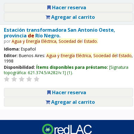
Hacer reserva
Agregar al carrito
Estación transformadora San Antonio Oeste,
provincia
de
Río Negro.
por
Agua
y
Energía
Eléctrica,
Sociedad
de
l
Estado
.
Idioma:
Español
Editor:
Buenos Aires:
Agua
y
Energía
Eléctrica,
Sociedad
de
l
Estado
,
1998
Disponibilidad:
Ítems disponibles para préstamo:
Signatura
topográfica:
621.374.5/A282/v.1
(1).
Hacer reserva
Agregar al carrito