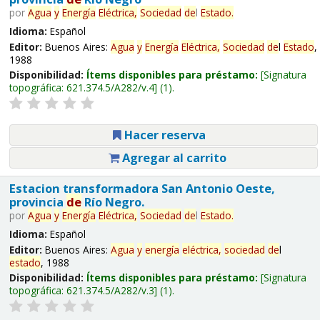
por
Agua
y
Energía
Eléctrica,
Sociedad
de
l
Estado
.
Idioma:
Español
Editor:
Buenos Aires:
Agua
y
Energía
Eléctrica,
Sociedad
de
l
Estado
,
1988
Disponibilidad:
Ítems disponibles para préstamo:
Signatura
topográfica:
621.374.5/A282/v.4
(1).
Hacer reserva
Agregar al carrito
Estacion transformadora San Antonio Oeste,
provincia
de
Río Negro.
por
Agua
y
Energía
Eléctrica,
Sociedad
de
l
Estado
.
Idioma:
Español
Editor:
Buenos Aires:
Agua
y
energía
eléctrica,
sociedad
de
l
estado
, 1988
Disponibilidad:
Ítems disponibles para préstamo:
Signatura
topográfica:
621.374.5/A282/v.3
(1).