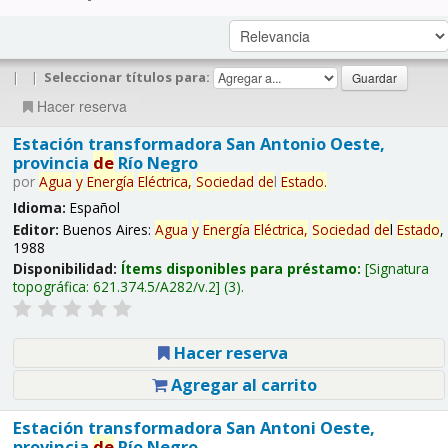
|
|
Seleccionar títulos para:
Hacer reserva
Estación transformadora San Antonio Oeste,
provincia
de
Río Negro
por
Agua
y
Energía
Eléctrica,
Sociedad
de
l
Estado
.
Idioma:
Español
Editor:
Buenos Aires:
Agua
y
Energía
Eléctrica,
Sociedad
de
l
Estado
,
1988
Disponibilidad:
Ítems disponibles para préstamo:
Signatura
topográfica:
621.374.5/A282/v.2
(3).
Hacer reserva
Agregar al carrito
Estación transformadora San Antoni Oeste,
provincia
de
Río Negro