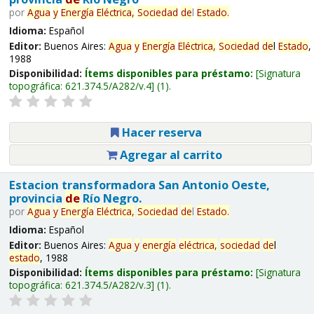
por
Agua
y
Energía
Eléctrica,
Sociedad
de
l
Estado
.
Idioma:
Español
Editor:
Buenos Aires:
Agua
y
Energía
Eléctrica,
Sociedad
de
l
Estado
,
1988
Disponibilidad:
Ítems disponibles para préstamo:
Signatura
topográfica:
621.374.5/A282/v.4
(1).
Hacer reserva
Agregar al carrito
Estacion transformadora San Antonio Oeste,
provincia
de
Río Negro.
por
Agua
y
Energía
Eléctrica,
Sociedad
de
l
Estado
.
Idioma:
Español
Editor:
Buenos Aires:
Agua
y
energía
eléctrica,
sociedad
de
l
estado
, 1988
Disponibilidad:
Ítems disponibles para préstamo:
Signatura
topográfica:
621.374.5/A282/v.3
(1).