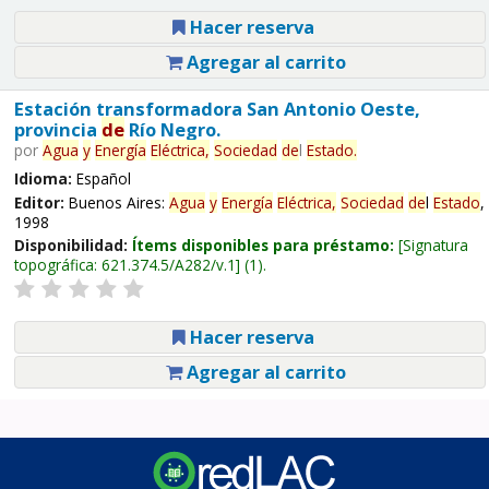
Hacer reserva
Agregar al carrito
Estación transformadora San Antonio Oeste,
provincia
de
Río Negro.
por
Agua
y
Energía
Eléctrica,
Sociedad
de
l
Estado
.
Idioma:
Español
Editor:
Buenos Aires:
Agua
y
Energía
Eléctrica,
Sociedad
de
l
Estado
,
1998
Disponibilidad:
Ítems disponibles para préstamo:
Signatura
topográfica:
621.374.5/A282/v.1
(1).
Hacer reserva
Agregar al carrito