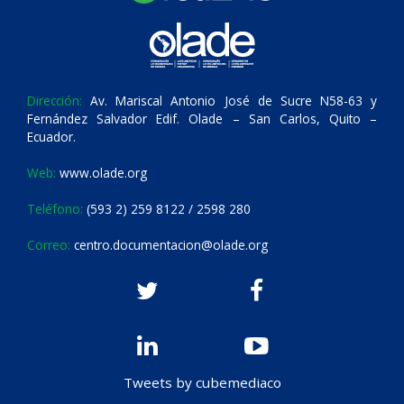
Dirección:
Av. Mariscal Antonio José de Sucre N58-63 y
Fernández Salvador Edif. Olade – San Carlos, Quito –
Ecuador.
Web:
www.olade.org
Teléfono:
(593 2) 259 8122 / 2598 280
Correo:
centro.documentacion@olade.org
Tweets by cubemediaco