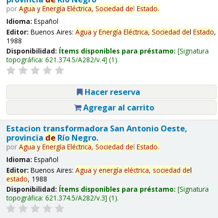
por
Agua
y
Energía
Eléctrica,
Sociedad
de
l
Estado
.
Idioma:
Español
Editor:
Buenos Aires:
Agua
y
Energía
Eléctrica,
Sociedad
de
l
Estado
,
1988
Disponibilidad:
Ítems disponibles para préstamo:
Signatura
topográfica:
621.374.5/A282/v.4
(1).
Hacer reserva
Agregar al carrito
Estacion transformadora San Antonio Oeste,
provincia
de
Río Negro.
por
Agua
y
Energía
Eléctrica,
Sociedad
de
l
Estado
.
Idioma:
Español
Editor:
Buenos Aires:
Agua
y
energía
eléctrica,
sociedad
de
l
estado
, 1988
Disponibilidad:
Ítems disponibles para préstamo:
Signatura
topográfica:
621.374.5/A282/v.3
(1).