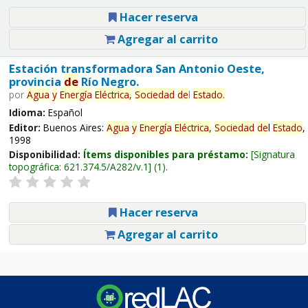
Hacer reserva
Agregar al carrito
Estación transformadora San Antonio Oeste,
provincia
de
Río Negro.
por
Agua
y
Energía
Eléctrica,
Sociedad
de
l
Estado
.
Idioma:
Español
Editor:
Buenos Aires:
Agua
y
Energía
Eléctrica,
Sociedad
de
l
Estado
,
1998
Disponibilidad:
Ítems disponibles para préstamo:
Signatura
topográfica:
621.374.5/A282/v.1
(1).
Hacer reserva
Agregar al carrito