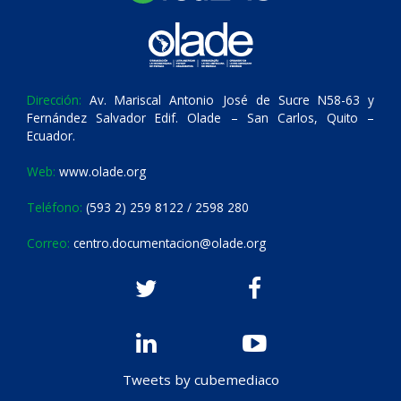
Dirección:
Av. Mariscal Antonio José de Sucre N58-63 y
Fernández Salvador Edif. Olade – San Carlos, Quito –
Ecuador.
Web:
www.olade.org
Teléfono:
(593 2) 259 8122 / 2598 280
Correo:
centro.documentacion@olade.org
Tweets by cubemediaco