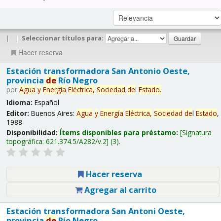
|
|
Seleccionar títulos para:
Hacer reserva
Estación transformadora San Antonio Oeste,
provincia
de
Río Negro
por
Agua
y
Energía
Eléctrica,
Sociedad
de
l
Estado
.
Idioma:
Español
Editor:
Buenos Aires:
Agua
y
Energía
Eléctrica,
Sociedad
de
l
Estado
,
1988
Disponibilidad:
Ítems disponibles para préstamo:
Signatura
topográfica:
621.374.5/A282/v.2
(3).
Hacer reserva
Agregar al carrito
Estación transformadora San Antoni Oeste,
provincia
de
Río Negro