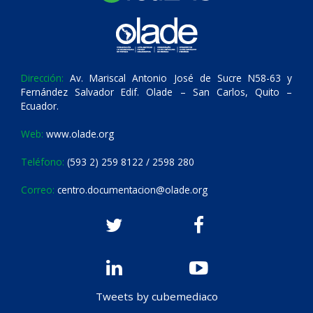
Dirección:
Av. Mariscal Antonio José de Sucre N58-63 y
Fernández Salvador Edif. Olade – San Carlos, Quito –
Ecuador.
Web:
www.olade.org
Teléfono:
(593 2) 259 8122 / 2598 280
Correo:
centro.documentacion@olade.org
Tweets by cubemediaco