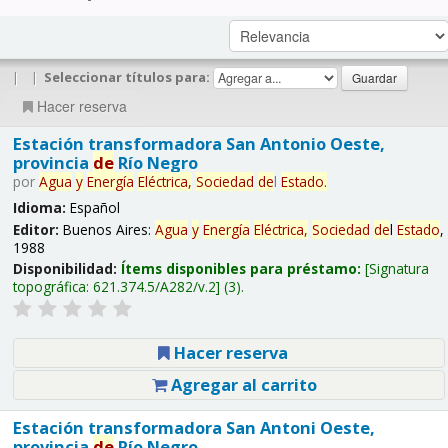
|
|
Seleccionar títulos para:
Hacer reserva
Estación transformadora San Antonio Oeste,
provincia
de
Río Negro
por
Agua
y
Energía
Eléctrica,
Sociedad
de
l
Estado
.
Idioma:
Español
Editor:
Buenos Aires:
Agua
y
Energía
Eléctrica,
Sociedad
de
l
Estado
,
1988
Disponibilidad:
Ítems disponibles para préstamo:
Signatura
topográfica:
621.374.5/A282/v.2
(3).
Hacer reserva
Agregar al carrito
Estación transformadora San Antoni Oeste,
provincia
de
Río Negro