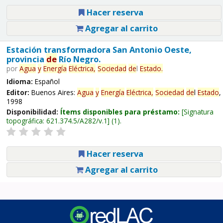
Hacer reserva
Agregar al carrito
Estación transformadora San Antonio Oeste,
provincia
de
Río Negro.
por
Agua
y
Energía
Eléctrica,
Sociedad
de
l
Estado
.
Idioma:
Español
Editor:
Buenos Aires:
Agua
y
Energía
Eléctrica,
Sociedad
de
l
Estado
,
1998
Disponibilidad:
Ítems disponibles para préstamo:
Signatura
topográfica:
621.374.5/A282/v.1
(1).
Hacer reserva
Agregar al carrito