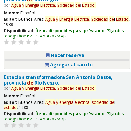
por
Agua
y
Energía
Eléctrica,
Sociedad
de
l
Estado
.
Idioma:
Español
Editor:
Buenos Aires:
Agua
y
Energía
Eléctrica,
Sociedad
de
l
Estado
,
1988
Disponibilidad:
Ítems disponibles para préstamo:
Signatura
topográfica:
621.374.5/A282/v.4
(1).
Hacer reserva
Agregar al carrito
Estacion transformadora San Antonio Oeste,
provincia
de
Río Negro.
por
Agua
y
Energía
Eléctrica,
Sociedad
de
l
Estado
.
Idioma:
Español
Editor:
Buenos Aires:
Agua
y
energía
eléctrica,
sociedad
de
l
estado
, 1988
Disponibilidad:
Ítems disponibles para préstamo:
Signatura
topográfica:
621.374.5/A282/v.3
(1).