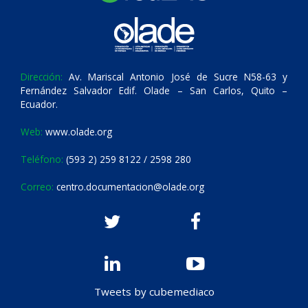
Dirección:
Av. Mariscal Antonio José de Sucre N58-63 y
Fernández Salvador Edif. Olade – San Carlos, Quito –
Ecuador.
Web:
www.olade.org
Teléfono:
(593 2) 259 8122 / 2598 280
Correo:
centro.documentacion@olade.org
Tweets by cubemediaco