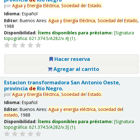
por
Agua
y
Energía
Eléctrica,
Sociedad
de
l
Estado
.
Idioma:
Español
Editor:
Buenos Aires:
Agua
y
Energía
Eléctrica,
Sociedad
de
l
Estado
,
1988
Disponibilidad:
Ítems disponibles para préstamo:
Signatura
topográfica:
621.374.5/A282/v.4
(1).
Hacer reserva
Agregar al carrito
Estacion transformadora San Antonio Oeste,
provincia
de
Río Negro.
por
Agua
y
Energía
Eléctrica,
Sociedad
de
l
Estado
.
Idioma:
Español
Editor:
Buenos Aires:
Agua
y
energía
eléctrica,
sociedad
de
l
estado
, 1988
Disponibilidad:
Ítems disponibles para préstamo:
Signatura
topográfica:
621.374.5/A282/v.3
(1).