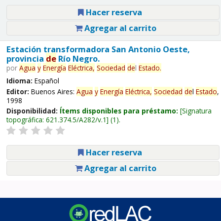
Hacer reserva
Agregar al carrito
Estación transformadora San Antonio Oeste,
provincia
de
Río Negro.
por
Agua
y
Energía
Eléctrica,
Sociedad
de
l
Estado
.
Idioma:
Español
Editor:
Buenos Aires:
Agua
y
Energía
Eléctrica,
Sociedad
de
l
Estado
,
1998
Disponibilidad:
Ítems disponibles para préstamo:
Signatura
topográfica:
621.374.5/A282/v.1
(1).
Hacer reserva
Agregar al carrito