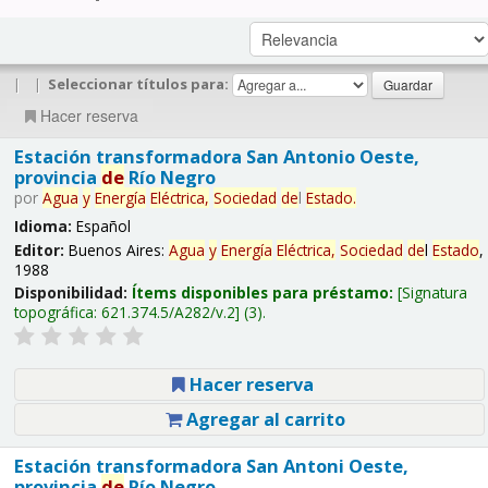
|
|
Seleccionar títulos para:
Hacer reserva
Estación transformadora San Antonio Oeste,
provincia
de
Río Negro
por
Agua
y
Energía
Eléctrica,
Sociedad
de
l
Estado
.
Idioma:
Español
Editor:
Buenos Aires:
Agua
y
Energía
Eléctrica,
Sociedad
de
l
Estado
,
1988
Disponibilidad:
Ítems disponibles para préstamo:
Signatura
topográfica:
621.374.5/A282/v.2
(3).
Hacer reserva
Agregar al carrito
Estación transformadora San Antoni Oeste,
provincia
de
Río Negro