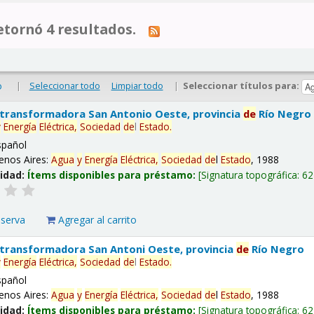
tornó 4 resultados.
|
Seleccionar todo
Limpiar todo
|
Seleccionar títulos para:
o
 transformadora San Antonio Oeste, provincia
de
Río Negro
y
Energía
Eléctrica,
Sociedad
de
l
Estado
.
spañol
enos Aires:
Agua
y
Energía
Eléctrica,
Sociedad
de
l
Estado
, 1988
lidad:
Ítems disponibles para préstamo:
Signatura topográfica:
62
eserva
Agregar al carrito
 transformadora San Antoni Oeste, provincia
de
Río Negro
y
Energía
Eléctrica,
Sociedad
de
l
Estado
.
spañol
enos Aires:
Agua
y
Energía
Eléctrica,
Sociedad
de
l
Estado
, 1988
lidad:
Ítems disponibles para préstamo:
Signatura topográfica:
62