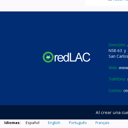
Dirección:
A
N58-63 y 
San Carlos
Web:
www.
Teléfono:
Correo:
ce
Al crear una cu
Idiomas:
Español
English
Português
Français