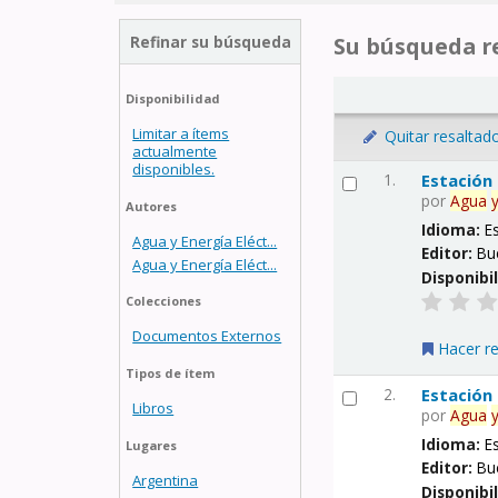
Refinar su búsqueda
Su búsqueda re
Disponibilidad
Limitar a ítems
Quitar resaltad
actualmente
disponibles.
1.
Estación
por
Agua
Autores
Idioma:
E
Agua y Energía Eléct...
Editor:
Bu
Agua y Energía Eléct...
Disponibi
Colecciones
Documentos Externos
Hacer r
Tipos de ítem
2.
Estación
Libros
por
Agua
Idioma:
E
Lugares
Editor:
Bu
Argentina
Disponibi