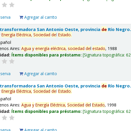
eserva
Agregar al carrito
 transformadora San Antonio Oeste, provincia
de
Río Negro
y
Energía
Eléctrica,
Sociedad
de
l
Estado
.
spañol
enos Aires:
Agua
y
energía
eléctrica,
sociedad
de
l
estado
, 1988
lidad:
Ítems disponibles para préstamo:
Signatura topográfica:
62
eserva
Agregar al carrito
 transformadora San Antonio Oeste, provincia
de
Río Negro
y
Energía
Eléctrica,
Sociedad
de
l
Estado
.
spañol
enos Aires:
Agua
y
Energía
Eléctrica,
Sociedad
de
l
Estado
, 1998
lidad:
Ítems disponibles para préstamo:
Signatura topográfica:
62
eserva
Agregar al carrito