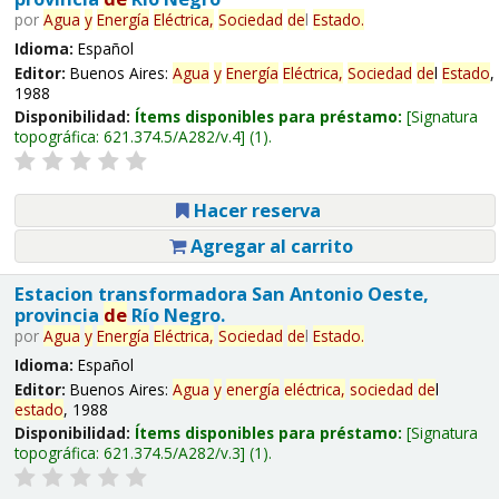
por
Agua
y
Energía
Eléctrica,
Sociedad
de
l
Estado
.
Idioma:
Español
Editor:
Buenos Aires:
Agua
y
Energía
Eléctrica,
Sociedad
de
l
Estado
,
1988
Disponibilidad:
Ítems disponibles para préstamo:
Signatura
topográfica:
621.374.5/A282/v.4
(1).
Hacer reserva
Agregar al carrito
Estacion transformadora San Antonio Oeste,
provincia
de
Río Negro.
por
Agua
y
Energía
Eléctrica,
Sociedad
de
l
Estado
.
Idioma:
Español
Editor:
Buenos Aires:
Agua
y
energía
eléctrica,
sociedad
de
l
estado
, 1988
Disponibilidad:
Ítems disponibles para préstamo:
Signatura
topográfica:
621.374.5/A282/v.3
(1).