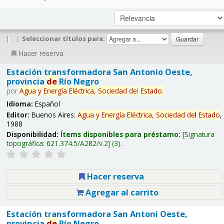
|
|
Seleccionar títulos para:
Hacer reserva
Estación transformadora San Antonio Oeste,
provincia
de
Río Negro
por
Agua
y
Energía
Eléctrica,
Sociedad
de
l
Estado
.
Idioma:
Español
Editor:
Buenos Aires:
Agua
y
Energía
Eléctrica,
Sociedad
de
l
Estado
,
1988
Disponibilidad:
Ítems disponibles para préstamo:
Signatura
topográfica:
621.374.5/A282/v.2
(3).
Hacer reserva
Agregar al carrito
Estación transformadora San Antoni Oeste,
provincia
de
Río Negro