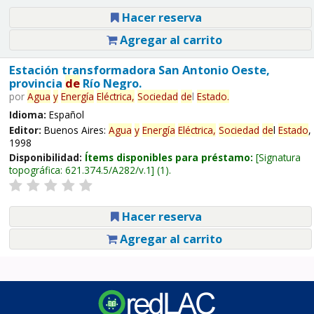
Hacer reserva
Agregar al carrito
Estación transformadora San Antonio Oeste,
provincia
de
Río Negro.
por
Agua
y
Energía
Eléctrica,
Sociedad
de
l
Estado
.
Idioma:
Español
Editor:
Buenos Aires:
Agua
y
Energía
Eléctrica,
Sociedad
de
l
Estado
,
1998
Disponibilidad:
Ítems disponibles para préstamo:
Signatura
topográfica:
621.374.5/A282/v.1
(1).
Hacer reserva
Agregar al carrito