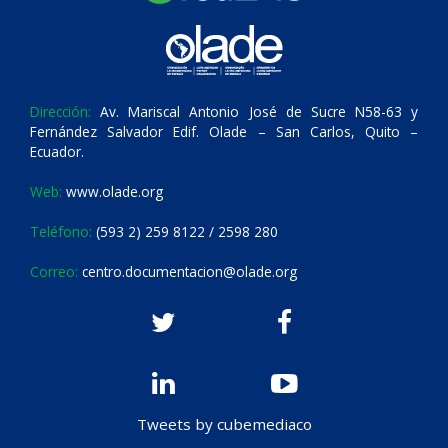
Dirección:
Av. Mariscal Antonio José de Sucre N58-63 y
Fernández Salvador Edif. Olade – San Carlos, Quito –
Ecuador.
Web:
www.olade.org
Teléfono:
(593 2) 259 8122 / 2598 280
Correo:
centro.documentacion@olade.org
Tweets by cubemediaco