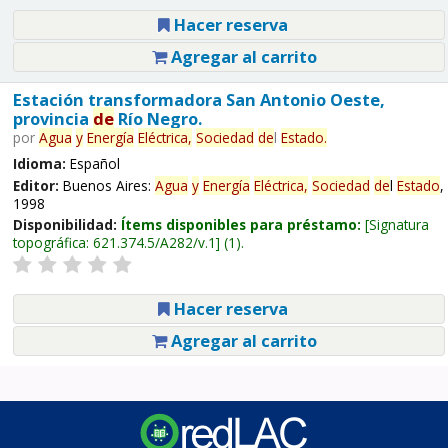
Hacer reserva
Agregar al carrito
Estación transformadora San Antonio Oeste,
provincia
de
Río Negro.
por
Agua
y
Energía
Eléctrica,
Sociedad
de
l
Estado
.
Idioma:
Español
Editor:
Buenos Aires:
Agua
y
Energía
Eléctrica,
Sociedad
de
l
Estado
,
1998
Disponibilidad:
Ítems disponibles para préstamo:
Signatura
topográfica:
621.374.5/A282/v.1
(1).
Hacer reserva
Agregar al carrito