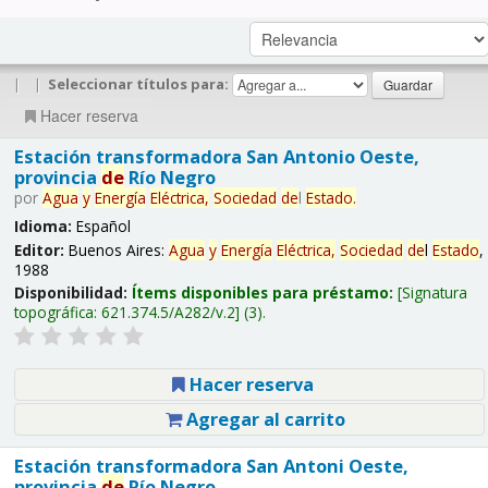
|
|
Seleccionar títulos para:
Hacer reserva
Estación transformadora San Antonio Oeste,
provincia
de
Río Negro
por
Agua
y
Energía
Eléctrica,
Sociedad
de
l
Estado
.
Idioma:
Español
Editor:
Buenos Aires:
Agua
y
Energía
Eléctrica,
Sociedad
de
l
Estado
,
1988
Disponibilidad:
Ítems disponibles para préstamo:
Signatura
topográfica:
621.374.5/A282/v.2
(3).
Hacer reserva
Agregar al carrito
Estación transformadora San Antoni Oeste,
provincia
de
Río Negro