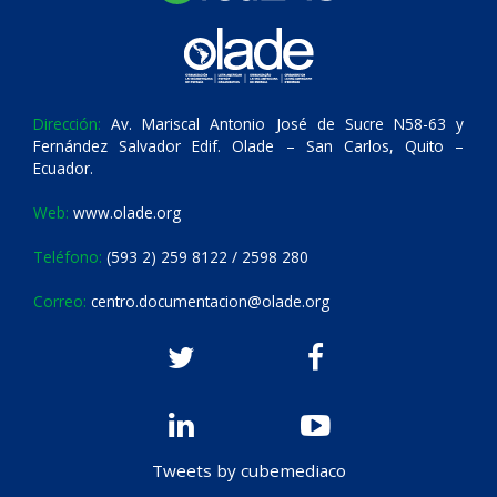
Dirección:
Av. Mariscal Antonio José de Sucre N58-63 y
Fernández Salvador Edif. Olade – San Carlos, Quito –
Ecuador.
Web:
www.olade.org
Teléfono:
(593 2) 259 8122 / 2598 280
Correo:
centro.documentacion@olade.org
Tweets by cubemediaco