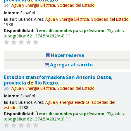
por
Agua
y
Energía
Eléctrica,
Sociedad
de
l
Estado
.
Idioma:
Español
Editor:
Buenos Aires:
Agua
y
Energía
Eléctrica,
Sociedad
de
l
Estado
,
1988
Disponibilidad:
Ítems disponibles para préstamo:
Signatura
topográfica:
621.374.5/A282/v.4
(1).
Hacer reserva
Agregar al carrito
Estacion transformadora San Antonio Oeste,
provincia
de
Río Negro.
por
Agua
y
Energía
Eléctrica,
Sociedad
de
l
Estado
.
Idioma:
Español
Editor:
Buenos Aires:
Agua
y
energía
eléctrica,
sociedad
de
l
estado
, 1988
Disponibilidad:
Ítems disponibles para préstamo:
Signatura
topográfica:
621.374.5/A282/v.3
(1).