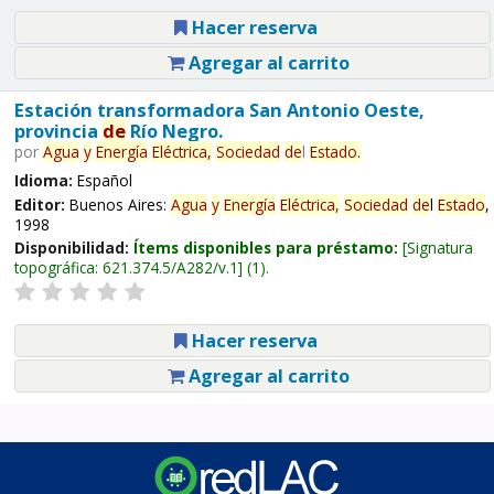
Hacer reserva
Agregar al carrito
Estación transformadora San Antonio Oeste,
provincia
de
Río Negro.
por
Agua
y
Energía
Eléctrica,
Sociedad
de
l
Estado
.
Idioma:
Español
Editor:
Buenos Aires:
Agua
y
Energía
Eléctrica,
Sociedad
de
l
Estado
,
1998
Disponibilidad:
Ítems disponibles para préstamo:
Signatura
topográfica:
621.374.5/A282/v.1
(1).
Hacer reserva
Agregar al carrito