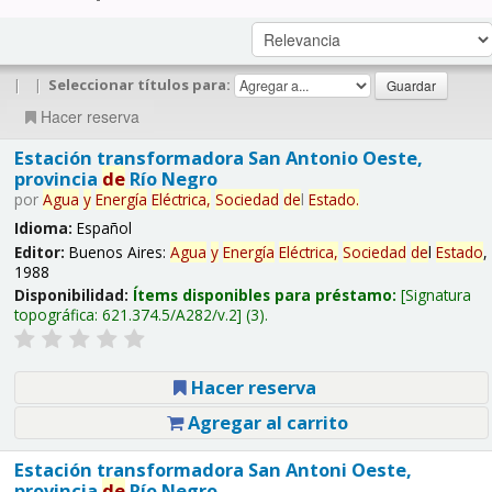
|
|
Seleccionar títulos para:
Hacer reserva
Estación transformadora San Antonio Oeste,
provincia
de
Río Negro
por
Agua
y
Energía
Eléctrica,
Sociedad
de
l
Estado
.
Idioma:
Español
Editor:
Buenos Aires:
Agua
y
Energía
Eléctrica,
Sociedad
de
l
Estado
,
1988
Disponibilidad:
Ítems disponibles para préstamo:
Signatura
topográfica:
621.374.5/A282/v.2
(3).
Hacer reserva
Agregar al carrito
Estación transformadora San Antoni Oeste,
provincia
de
Río Negro