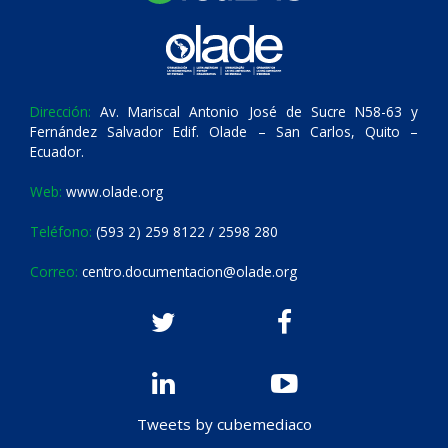
Dirección:
Av. Mariscal Antonio José de Sucre N58-63 y
Fernández Salvador Edif. Olade – San Carlos, Quito –
Ecuador.
Web:
www.olade.org
Teléfono:
(593 2) 259 8122 / 2598 280
Correo:
centro.documentacion@olade.org
Tweets by cubemediaco