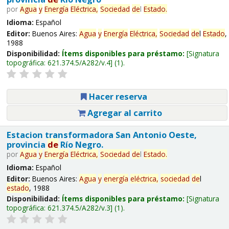
por
Agua
y
Energía
Eléctrica,
Sociedad
de
l
Estado
.
Idioma:
Español
Editor:
Buenos Aires:
Agua
y
Energía
Eléctrica,
Sociedad
de
l
Estado
,
1988
Disponibilidad:
Ítems disponibles para préstamo:
Signatura
topográfica:
621.374.5/A282/v.4
(1).
Hacer reserva
Agregar al carrito
Estacion transformadora San Antonio Oeste,
provincia
de
Río Negro.
por
Agua
y
Energía
Eléctrica,
Sociedad
de
l
Estado
.
Idioma:
Español
Editor:
Buenos Aires:
Agua
y
energía
eléctrica,
sociedad
de
l
estado
, 1988
Disponibilidad:
Ítems disponibles para préstamo:
Signatura
topográfica:
621.374.5/A282/v.3
(1).