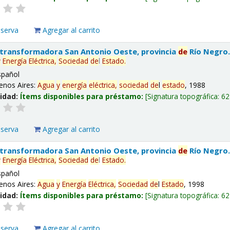
eserva
Agregar al carrito
 transformadora San Antonio Oeste, provincia
de
Río Negro
y
Energía
Eléctrica,
Sociedad
de
l
Estado
.
spañol
enos Aires:
Agua
y
energía
eléctrica,
sociedad
de
l
estado
, 1988
lidad:
Ítems disponibles para préstamo:
Signatura topográfica:
62
eserva
Agregar al carrito
 transformadora San Antonio Oeste, provincia
de
Río Negro
y
Energía
Eléctrica,
Sociedad
de
l
Estado
.
spañol
enos Aires:
Agua
y
Energía
Eléctrica,
Sociedad
de
l
Estado
, 1998
lidad:
Ítems disponibles para préstamo:
Signatura topográfica:
62
eserva
Agregar al carrito