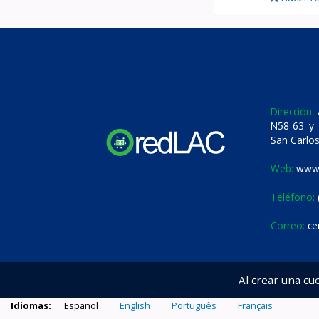
Dirección:
A
N58-63 y 
San Carlos
Web:
www.
Teléfono:
Correo:
ce
Al crear una cu
Idiomas:
Español
English
Português
Français