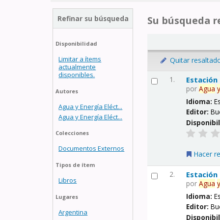
Refinar su búsqueda
Su búsqueda re
Disponibilidad
Limitar a ítems
Quitar resaltad
actualmente
disponibles.
1.
Estación
por
Agua
Autores
Idioma:
E
Agua y Energía Eléct...
Editor:
Bu
Agua y Energía Eléct...
Disponibi
Colecciones
Documentos Externos
Hacer r
Tipos de ítem
2.
Estación
Libros
por
Agua
Idioma:
E
Lugares
Editor:
Bu
Argentina
Disponibi