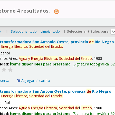
tornó 4 resultados.
|
Seleccionar todo
Limpiar todo
|
Seleccionar títulos para:
o
 transformadora San Antonio Oeste, provincia
de
Río Negro
y
Energía
Eléctrica,
Sociedad
de
l
Estado
.
spañol
enos Aires:
Agua
y
Energía
Eléctrica,
Sociedad
de
l
Estado
, 1988
lidad:
Ítems disponibles para préstamo:
Signatura topográfica:
62
eserva
Agregar al carrito
 transformadora San Antoni Oeste, provincia
de
Río Negro
y
Energía
Eléctrica,
Sociedad
de
l
Estado
.
spañol
enos Aires:
Agua
y
Energía
Eléctrica,
Sociedad
de
l
Estado
, 1988
lidad:
Ítems disponibles para préstamo:
Signatura topográfica:
62