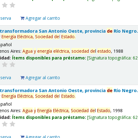
eserva
Agregar al carrito
 transformadora San Antonio Oeste, provincia
de
Río Negro
y
Energía
Eléctrica,
Sociedad
de
l
Estado
.
spañol
enos Aires:
Agua
y
energía
eléctrica,
sociedad
de
l
estado
, 1988
lidad:
Ítems disponibles para préstamo:
Signatura topográfica:
62
eserva
Agregar al carrito
 transformadora San Antonio Oeste, provincia
de
Río Negro
y
Energía
Eléctrica,
Sociedad
de
l
Estado
.
spañol
enos Aires:
Agua
y
Energía
Eléctrica,
Sociedad
de
l
Estado
, 1998
lidad:
Ítems disponibles para préstamo:
Signatura topográfica:
62
eserva
Agregar al carrito