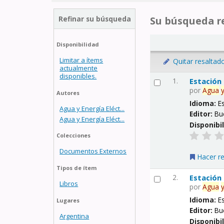
Refinar su búsqueda
Su búsqueda re
Disponibilidad
Limitar a ítems
Quitar resaltad
actualmente
disponibles.
1.
Estación
por
Agua
Autores
Idioma:
E
Agua y Energía Eléct...
Editor:
Bu
Agua y Energía Eléct...
Disponibi
Colecciones
Documentos Externos
Hacer r
Tipos de ítem
2.
Estación
Libros
por
Agua
Idioma:
E
Lugares
Editor:
Bu
Argentina
Disponibi