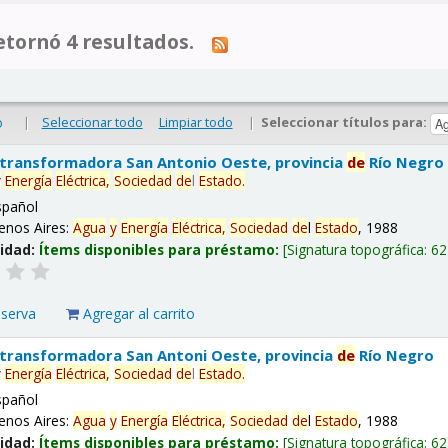
tornó 4 resultados.
|
Seleccionar todo
Limpiar todo
|
Seleccionar títulos para:
o
 transformadora San Antonio Oeste, provincia
de
Río Negro
y
Energía
Eléctrica,
Sociedad
de
l
Estado
.
spañol
enos Aires:
Agua
y
Energía
Eléctrica,
Sociedad
de
l
Estado
, 1988
lidad:
Ítems disponibles para préstamo:
Signatura topográfica:
62
eserva
Agregar al carrito
 transformadora San Antoni Oeste, provincia
de
Río Negro
y
Energía
Eléctrica,
Sociedad
de
l
Estado
.
spañol
enos Aires:
Agua
y
Energía
Eléctrica,
Sociedad
de
l
Estado
, 1988
lidad:
Ítems disponibles para préstamo:
Signatura topográfica:
62