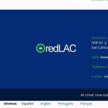
Dirección:
A
N58-63 y 
San Carlos
Web:
www.
Teléfono:
Correo:
ce
Al crear una cu
Idiomas:
Español
English
Português
Français