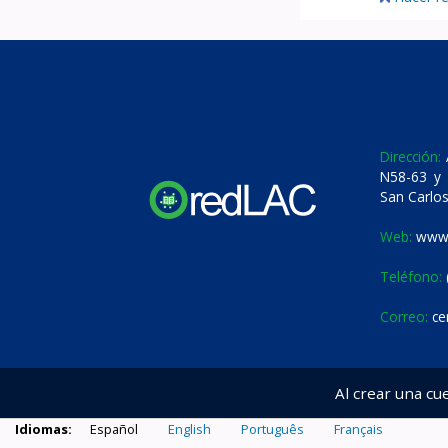
Dirección:
A
N58-63 y 
San Carlos
Web:
www.
Teléfono:
Correo:
ce
Al crear una cu
Idiomas:
Español
English
Português
Français