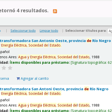
tornó 4 resultados.
|
Seleccionar todo
Limpiar todo
|
Seleccionar títulos para:
o
 transformadora San Antonio Oeste, provincia
de
Río Negro
y
Energía
Eléctrica,
Sociedad
de
l
Estado
.
spañol
enos Aires:
Agua
y
Energía
Eléctrica,
Sociedad
de
l
Estado
, 1988
lidad:
Ítems disponibles para préstamo:
Signatura topográfica:
62
eserva
Agregar al carrito
 transformadora San Antoni Oeste, provincia
de
Río Negro
y
Energía
Eléctrica,
Sociedad
de
l
Estado
.
spañol
enos Aires:
Agua
y
Energía
Eléctrica,
Sociedad
de
l
Estado
, 1988
lidad:
Ítems disponibles para préstamo:
Signatura topográfica:
62