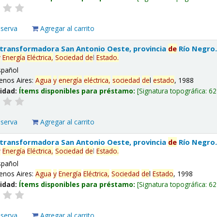
eserva
Agregar al carrito
 transformadora San Antonio Oeste, provincia
de
Río Negro
y
Energía
Eléctrica,
Sociedad
de
l
Estado
.
spañol
enos Aires:
Agua
y
energía
eléctrica,
sociedad
de
l
estado
, 1988
lidad:
Ítems disponibles para préstamo:
Signatura topográfica:
62
eserva
Agregar al carrito
 transformadora San Antonio Oeste, provincia
de
Río Negro
y
Energía
Eléctrica,
Sociedad
de
l
Estado
.
spañol
enos Aires:
Agua
y
Energía
Eléctrica,
Sociedad
de
l
Estado
, 1998
lidad:
Ítems disponibles para préstamo:
Signatura topográfica:
62
eserva
Agregar al carrito