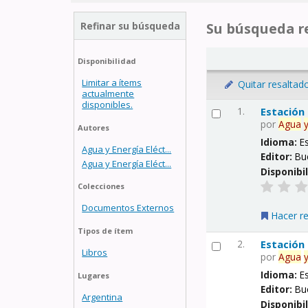
Refinar su búsqueda
Su búsqueda re
Disponibilidad
Limitar a ítems
Quitar resaltad
actualmente
disponibles.
1.
Estación
por
Agua
Autores
Idioma:
E
Agua y Energía Eléct...
Editor:
Bu
Agua y Energía Eléct...
Disponibi
Colecciones
Documentos Externos
Hacer r
Tipos de ítem
2.
Estación
Libros
por
Agua
Idioma:
E
Lugares
Editor:
Bu
Argentina
Disponibi