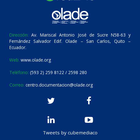
Dirección:
Av. Mariscal Antonio José de Sucre N58-63 y
Fernández Salvador Edif. Olade – San Carlos, Quito –
Ecuador.
Web:
www.olade.org
Teléfono:
(593 2) 259 8122 / 2598 280
Correo:
centro.documentacion@olade.org
Tweets by cubemediaco