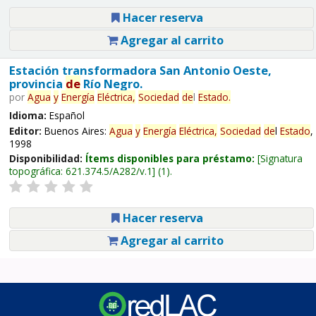
Hacer reserva
Agregar al carrito
Estación transformadora San Antonio Oeste,
provincia
de
Río Negro.
por
Agua
y
Energía
Eléctrica,
Sociedad
de
l
Estado
.
Idioma:
Español
Editor:
Buenos Aires:
Agua
y
Energía
Eléctrica,
Sociedad
de
l
Estado
,
1998
Disponibilidad:
Ítems disponibles para préstamo:
Signatura
topográfica:
621.374.5/A282/v.1
(1).
Hacer reserva
Agregar al carrito