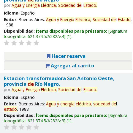
por
Agua
y
Energía
Eléctrica,
Sociedad
de
l
Estado
.
Idioma:
Español
Editor:
Buenos Aires:
Agua
y
Energía
Eléctrica,
Sociedad
de
l
Estado
,
1988
Disponibilidad:
Ítems disponibles para préstamo:
Signatura
topográfica:
621.374.5/A282/v.4
(1).
Hacer reserva
Agregar al carrito
Estacion transformadora San Antonio Oeste,
provincia
de
Río Negro.
por
Agua
y
Energía
Eléctrica,
Sociedad
de
l
Estado
.
Idioma:
Español
Editor:
Buenos Aires:
Agua
y
energía
eléctrica,
sociedad
de
l
estado
, 1988
Disponibilidad:
Ítems disponibles para préstamo:
Signatura
topográfica:
621.374.5/A282/v.3
(1).