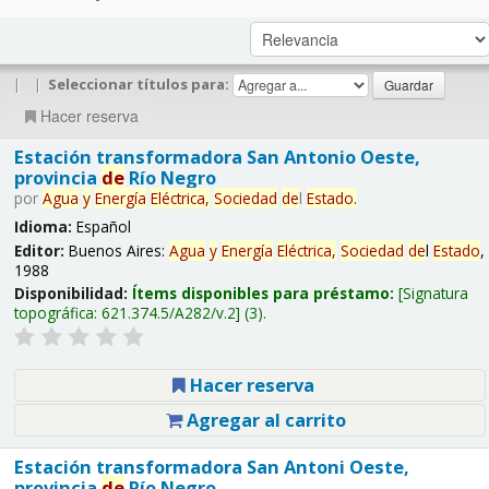
|
|
Seleccionar títulos para:
Hacer reserva
Estación transformadora San Antonio Oeste,
provincia
de
Río Negro
por
Agua
y
Energía
Eléctrica,
Sociedad
de
l
Estado
.
Idioma:
Español
Editor:
Buenos Aires:
Agua
y
Energía
Eléctrica,
Sociedad
de
l
Estado
,
1988
Disponibilidad:
Ítems disponibles para préstamo:
Signatura
topográfica:
621.374.5/A282/v.2
(3).
Hacer reserva
Agregar al carrito
Estación transformadora San Antoni Oeste,
provincia
de
Río Negro