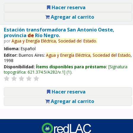
Hacer reserva
Agregar al carrito
Estación transformadora San Antonio Oeste,
provincia
de
Río Negro.
por
Agua
y
Energía
Eléctrica,
Sociedad
de
l
Estado
.
Idioma:
Español
Editor:
Buenos Aires:
Agua
y
Energía
Eléctrica,
Sociedad
de
l
Estado
,
1998
Disponibilidad:
Ítems disponibles para préstamo:
Signatura
topográfica:
621.374.5/A282/v.1
(1).
Hacer reserva
Agregar al carrito