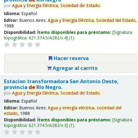
por
Agua
y
Energía
Eléctrica,
Sociedad
de
l
Estado
.
Idioma:
Español
Editor:
Buenos Aires:
Agua
y
Energía
Eléctrica,
Sociedad
de
l
Estado
,
1988
Disponibilidad:
Ítems disponibles para préstamo:
Signatura
topográfica:
621.374.5/A282/v.4
(1).
Hacer reserva
Agregar al carrito
Estacion transformadora San Antonio Oeste,
provincia
de
Río Negro.
por
Agua
y
Energía
Eléctrica,
Sociedad
de
l
Estado
.
Idioma:
Español
Editor:
Buenos Aires:
Agua
y
energía
eléctrica,
sociedad
de
l
estado
, 1988
Disponibilidad:
Ítems disponibles para préstamo:
Signatura
topográfica:
621.374.5/A282/v.3
(1).