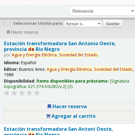
|
|
Seleccionar títulos para:
Hacer reserva
Estación transformadora San Antonio Oeste,
provincia
de
Río Negro
por
Agua
y
Energía
Eléctrica,
Sociedad
de
l
Estado
.
Idioma:
Español
Editor:
Buenos Aires:
Agua
y
Energía
Eléctrica,
Sociedad
de
l
Estado
,
1988
Disponibilidad:
Ítems disponibles para préstamo:
Signatura
topográfica:
621.374.5/A282/v.2
(3).
Hacer reserva
Agregar al carrito
Estación transformadora San Antoni Oeste,
provincia
de
Río Negro