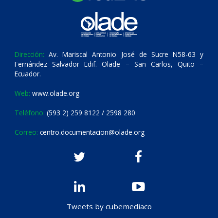
Dirección:
Av. Mariscal Antonio José de Sucre N58-63 y
Fernández Salvador Edif. Olade – San Carlos, Quito –
Ecuador.
Web:
www.olade.org
Teléfono:
(593 2) 259 8122 / 2598 280
Correo:
centro.documentacion@olade.org
Tweets by cubemediaco